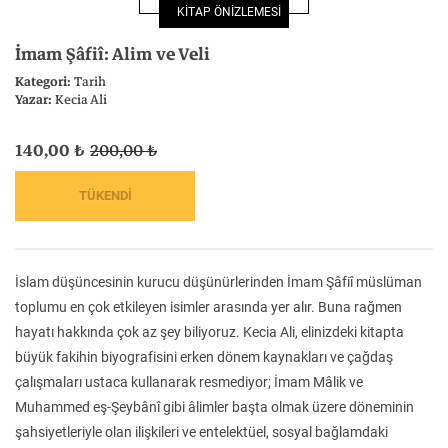
KİTAP ÖNİZLEMESİ
Felsefe
Kesişimler
İmam Şâfiî: Alim ve Veli
Kategori:
Tarih
Yazar:
Kecia Ali
140,00 ₺
200,00 ₺
İnsan ve Toplum
Çocuk Kitaplığı
İslam düşüncesinin kurucu düşünürlerinden İmam Şâfiî müslüman
Klasik
Bilim
toplumu en çok etkileyen isimler arasında yer alır. Buna rağmen
hayatı hakkında çok az şey biliyoruz. Kecia Ali, elinizdeki kitapta
büyük fakihin biyografisini erken dönem kaynakları ve çağdaş
çalışmaları ustaca kullanarak resmediyor; İmam Mâlik ve
Muhammed eş-Şeybânî gibi âlimler başta olmak üzere döneminin
şahsiyetleriyle olan ilişkileri ve entelektüel, sosyal bağlamdaki