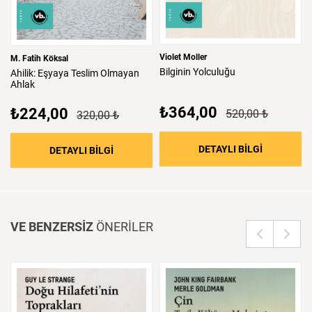
Violet Moller
M. Fatih Köksal
Bilginin
Yolculuğu
Ahilik:
Eşyaya
Teslim
Olmayan
Ahlak
₺364,00
₺224,00
520,00 ₺
320,00 ₺
: Bilginin 
DETAYLI BİLGİ
: Ahilik: Eşyaya Teslim Olmayan Ahlak
DETAYLI BİLGİ
VE BENZERSİZ
ÖNERİLER