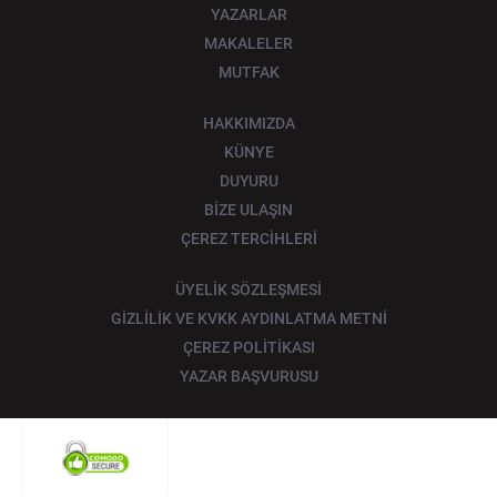
YAZARLAR
MAKALELER
MUTFAK
HAKKIMIZDA
KÜNYE
DUYURU
BİZE ULAŞIN
ÇEREZ TERCİHLERİ
ÜYELİK SÖZLEŞMESİ
GİZLİLİK VE KVKK AYDINLATMA METNİ
ÇEREZ POLİTİKASI
YAZAR BAŞVURUSU