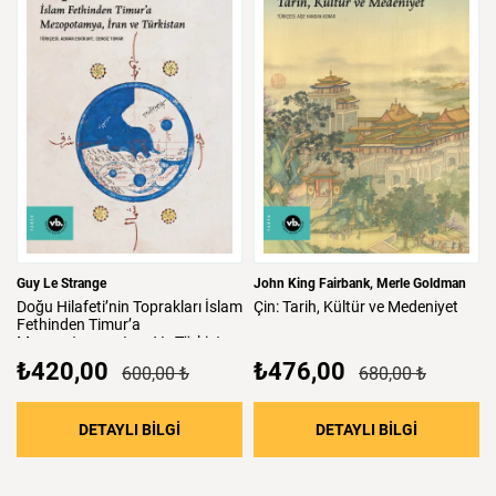
Guy Le Strange
John King Fairbank
Merle Goldman
Doğu
Hilafeti’nin
Toprakları
İslam
Çin:
Tarih,
Kültür
ve
Medeniyet
Fethinden
Timur’a
Mezopotamya,
Iran
Ve
Türkistan
₺420,00
₺476,00
600,00 ₺
680,00 ₺
: Doğu Hilafeti’nin Toprakları İslam Fethind
: Çin: Tari
DETAYLI BİLGİ
DETAYLI BİLGİ