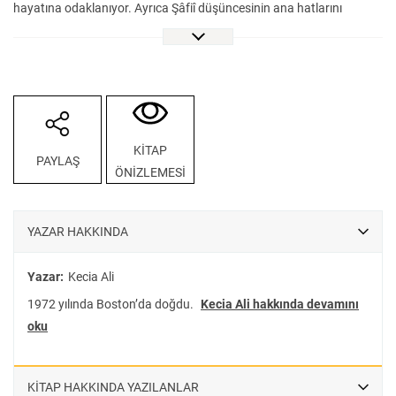
hayatına odaklanıyor. Ayrıca Şâfiî düşüncesinin ana hatlarını
teşekkül döneminin canlı tartışmaları üzerinden, düşünürün kendi
eserleri ve muhataplarının çalışmalarını kullanarak ortaya çıkarıyor;
fıkhi yönteminin geliştirilmesini, inceltilmesini ve öğrencileri
tarafından yaygınlaştırılmasını araştırıyor. Ve bir “âlim” olarak
vefatının ardından zaman içerisinde nasıl müslüman toplum
tarafından bir “veli” olarak kabul gördüğünü anlatıyor. İmam Şâfiî:
KİTAP
PAYLAŞ
Âlim ve Veli düşünürün hayatı ve fikriyatını güvenilir kaynaklara
ÖNİZLEMESİ
dayanan bir kurgu ve akıcı bir üslupla ele alıyor.
YAZAR HAKKINDA
Yazar:
Kecia Ali
1972 yılında Boston’da doğdu.
Kecia Ali hakkında devamını
oku
KİTAP HAKKINDA YAZILANLAR