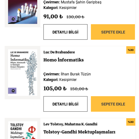
Çevirmen:
Mustafa Şahin Garipbaş
Felsefe
Kesişimler
Kategori:
Kesişimler
91,00 ₺
130,00 ₺
DETAYLI BİLGİ
SEPETE EKLE
İnsan ve Toplum
Çocuk Kitaplığı
%30
Luc De Brabandere
Homo
İnformatiks
Çevirmen:
İlhan Burak Tüzün
Kategori:
Kesişimler
105,00 ₺
150,00 ₺
Klasik
Bilim
DETAYLI BİLGİ
SEPETE EKLE
%30
Lev Tolstoy
Mahatma K. Gandhi
Tolstoy-Gandhi
Mektuplaşmaları