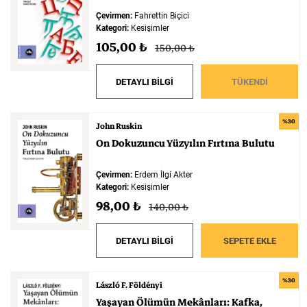
Çevirmen:
Fahrettin Biçici
Kategori:
Kesişimler
105,00 ₺
150,00 ₺
DETAYLI BİLGİ
TÜKENDİ
%30
John Ruskin
On
Dokuzuncu
Yüzyılın
Fırtına
Bulutu
Çevirmen:
Erdem İlgi Akter
Kategori:
Kesişimler
98,00 ₺
140,00 ₺
DETAYLI BİLGİ
SEPETE EKLE
%30
László F. Földényi
Yaşayan
Ölümün
Mekânları:
Kafka,