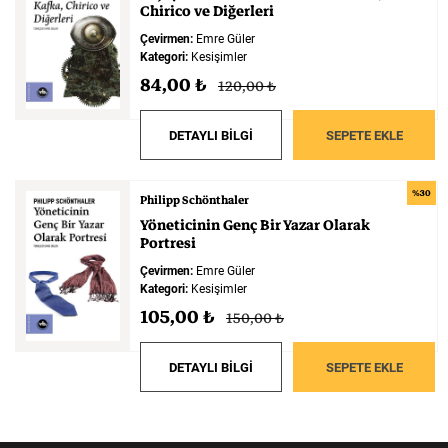
Chirico
ve
Diğerleri
Çevirmen:
Emre Güler
Kategori:
Kesişimler
84,00 ₺
120,00 ₺
DETAYLI BİLGİ
SEPETE EKLE
%30
Philipp Schönthaler
Yöneticinin
Genç
Bir
Yazar
Olarak
Portresi
Çevirmen:
Emre Güler
Kategori:
Kesişimler
105,00 ₺
150,00 ₺
DETAYLI BİLGİ
SEPETE EKLE