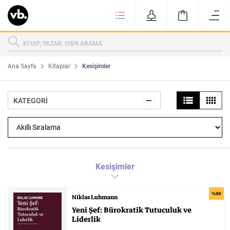
Ki
KİTAPLAR
KATEGORİLER
ÇOK SATANLAR
Ana Sayfa
Kitaplar
Kesişimler
YENİ ÇIKANLAR
KATEGORİ
Tarih
Edebiyat
KATEGORİ
MAKALELER
MUTFAK
KİTAPLAR
Kesişimler
HAKKIMIZDA
Sanat
İktisat
YAZARLAR
GİZLİLİK POLİTİKASI
%30
MAKALELER
BİZE ULAŞIN
Niklas Luhmann
Yeni
Şef:
Bürokratik
Tutuculuk
ve
MUTFAK
YAZAR BAŞVURUSU
Liderlik