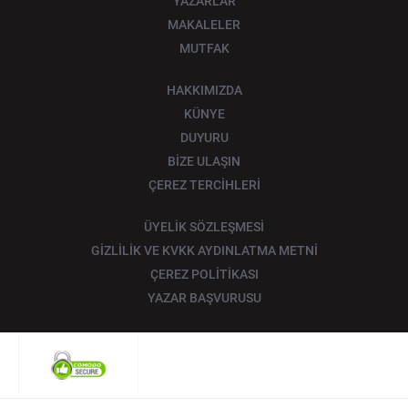
YAZARLAR
MAKALELER
MUTFAK
HAKKIMIZDA
KÜNYE
DUYURU
BİZE ULAŞIN
ÇEREZ TERCİHLERİ
ÜYELİK SÖZLEŞMESİ
GİZLİLİK VE KVKK AYDINLATMA METNİ
ÇEREZ POLİTİKASI
YAZAR BAŞVURUSU