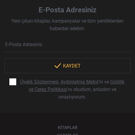
E-Posta Adresiniz
Yeni çıkan kitaplar, kampanyalar ve tüm yeniliklerden
haberdar edelim.
Haber Bülteni Aboneliği
E-Posta Adresi
Örnek: isim@example.com
*
KAYDET
Üyelik Sözleşmesi
,
Aydınlatma Metni
'ni ve
Gizlilik
ve Çerez Politikası
'nı okudum, anladım ve
onaylıyorum.
KİTAPLAR