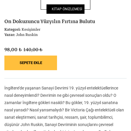
Felsefe
Kesişimler
KİTAP ÖNİZLEMESİ
On Dokuzuncu Yüzyılın Fırtına Bulutu
Kategori:
Kesişimler
Yazar:
John Ruskin
İnsan ve Toplum
Çocuk Kitaplığı
98,00 ₺
140,00 ₺
Klasik
Bilim
İngiltere’de yaşanan Sanayi Devrimi 19. yüzyıl entelektüellerince
nasıl deneyimlendi? Devrimin ne gibi çevresel sonuçları oldu? O
zamanlar İngiltere gökleri nasıldı? Bu gökler, 19. yüzyıl sanatına
nasıl yansıdı? Nasıl yansımalıydı? Bir Victoria Çağı entelektüeli olan
sanat eleştirmeni, sanat tarihçisi, ressam, şair, toplumbilimci,
düşünür John Ruskin, Sanayi Devriminin sonuçlarını çevresel