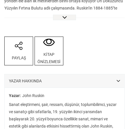
yönden ele alan ilk metinlerden birini ortaya koyuyor On Dokuzuncu
Yüzyılın Fırtına Bulutu adlı çalışmasında. Ruskin’in 1884-1885’te
Oxford Üniversitesi’nde verdiği derslerin notlarından oluşan bu
metin, dönemin “musibet rüzgârını” bir sanat tarihçisinin gözüyle ve
19. yüzyıl gözlemciliğiyle ortaya koyuyor. Bu gözlemleri, farklı
mekânların gökleriyle, büyük ressamların eserleriyle, şiirle ve
antikçağ metinleriyle harmanlıyor. Estetik, eleştirel ve ilham verici;
kendi ifadesiyle, “gökyüzünün işaretlerine” etkisi ol(a)masa da,
KİTAP
PAYLAŞ
zamanın işaretlerini etkilemiş bir eser On Dokuzuncu Yüzyılın Fırtına
ÖNİZLEMESİ
Bulutu.
YAZAR HAKKINDA
Yazar:
John Ruskin
Sanat eleştirmeni, şair, ressam, düşünür, toplumbilimci, yazar
ve sanatçı gibi sıfatlarla, 19. yüzyılın ikinci yarısından
başlayarak 20. yüzyıl boyunca özellikle sanat, mimari ve
estetik gibi alanlarda etkisini hissettirmiş olan John Ruskin,