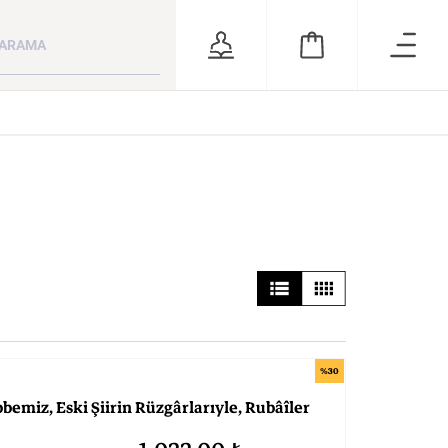
ara
RSİZ
ÖNERİLER
%30
r
Bütün Şiirleri
Batı’da ve Türkiye’de
Alexander Gra
bemiz,
Eski
Şiirin
Rüzgârlarıyle,
Rubâîler
Olsun Celal Bayar’ın Cumhurbaşkanlığı Dönemi
(Ciltli-Sert Kapak): Kendi Gök Kubbemiz, Eski Şiirin Rüzgârlarıyle, Rubâîler ve Hayyam Rubâîlerini Türkçe Söyleyiş
Sergicilik Tarihi
Bell: Bağlantı 
KATEGORİ:
KATEGORİ:
KATEGORİ: