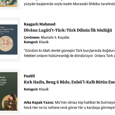
Kaşgarlı Mahmud
Dîvânu
Lugâti’t-Türk:
Türk
Dilinin
İlk
Sözlüğü
Çevirmen:
Mustafa S. Kaçalin
Kategori:
Klasik
“Gördüm ki Allah devlet güneşini Türk burçlarında doğdur
Fuzûlî
Kırk
Hadis,
Beng
ü
Bâde,
Enîsü’l-Kalb
Bütün
Ese
Kategori:
Klasik
Arka Kapak Yazısı:
Mü’min olmaz kişi hakîkat ile Dutmayınc