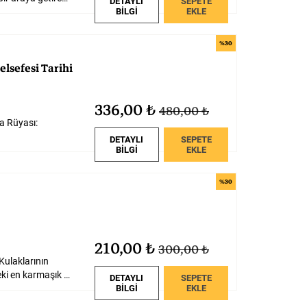
DETAYLI
SEPETE
BİLGİ
EKLE
%30
elsefesi
Tarihi
336,00 ₺
480,00 ₺
a Rüyası:
DETAYLI
SEPETE
Felsefenin Yükselişi adlı eseri yayınlanan Anthony Gottlieb, bu kez felsefe tarihinin Aydınlanma öncesi dönemine odaklanıyor. Aklın Rüyası: Antik Yunan’dan Rönesans’a Batı Felsefesi Tarihi, ilk doğa filozoflarının kozmosu açıklama çabalarından Platon’un idealarına, Aristoteles’in yeni bilimsel sisteminden Orta Çağ skolastiklerine ve sonrasında Rönesans’a uzanan geniş bir fikir dünyasını resmediyor. Felsefeyi soyut düşünceler dizisi değil, insan aklının dünyayı anlama ve anlamlandırma çabası olarak ele alan Gottlieb, sadece felsefi düşünceyi değil, bu düşünceyi doğuran tarihî, toplumsal ve kültürel bağlamları da ayrıntılı bir şekilde analiz etmeye çalışıyor. Antik Yunan’ın evrene dair tasavvurunu, Helenistik Dönemde bu düşünsel mirasın sarsılışını, Orta Çağ skolastiğinin yükselişini ve sonrasında aklın yeni sınırlarının nasıl çizdiğini bütünlüklü ve okuru yormayan bir şekilde aktaran Gottlieb’in kitabı, felsefenin bin yıllık seyrini takip etmek isteyen herkes için temel bir başvuru kaynağı niteliğinde.
BİLGİ
EKLE
%30
210,00 ₺
300,00 ₺
Kulaklarının
böyle tuhaf şekilli olması normal mi? İnsan vücudu âlemdeki en karmaşık şeylerden biridir. Yazar Dominic Walliman’ın yardımıyla insan vücudunun tüm harika parçalarını keşfetmek için bir yolculuğa çıkan Profesör Astro Kedi ve ekibine katılın! Baştan ayağa hatta en kuytu köşelere kadar bu harikulade insan vücudu macerasında her şey var!
DETAYLI
SEPETE
BİLGİ
EKLE