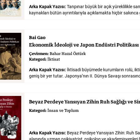
Arka Kapak Yazısı:
Tanpınar büyük bir açık yüreklilikle sa
Bai Gao
Ekonomik
İdeoloji
ve
Japon
Endüstri
Politikası
Çevirmen:
Bahar Hazal Öztürk
Kategori:
İktisat
Arka Kapak Yazısı:
İktisadi büyümede kurumların rolü, ikt
Beyaz
Perdeye
Yansıyan
Zihin
Ruh
Sağlığı
ve
Si
Kategori:
İnsan ve Toplum
Arka Kapak Yazısı:
Beyaz Perdeye Yansıyan Zihin: Ruh Sağ