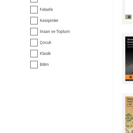
Bilim
Felsefe
Tarih
Felsefe
Kesişimler
İnsan ve Toplum
Klasik
Bilim
Çocuk
Klasik
Bilim