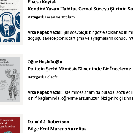
Elyesa Koytak
Kendini
Yazan
Habitus
Cemal
Süreya
Şiirinin
So
Kategori:
İnsan ve Toplum
Arka Kapak Yazısı:
Şiir sosyolojik bir gözle açıklanabilir mi?
Oğuz Haşlakoğlu
Politeia
Şerhi
Mimēsis
Ekseninde
Bir
İnceleme
Kategori:
Felsefe
Arka Kapak Yazısı:
İşte mimēsis tam da burada; sözü edil
Donald J. Robertson
Bilge
Kral
Marcus
Aurelius