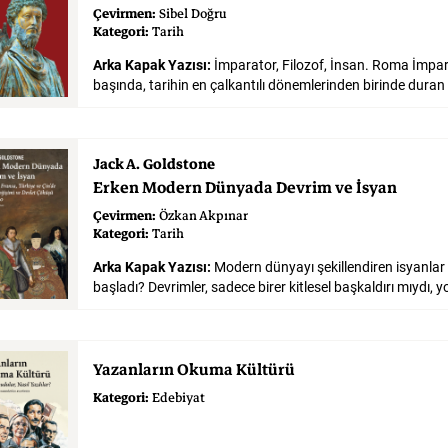
Çevirmen:
Sibel Doğru
Kategori:
Tarih
Arka Kapak Yazısı:
İmparator, Filozof, İnsan. Roma İmpa
Jack A. Goldstone
Erken
Modern
Dünyada
Devrim
ve
İsyan
Çevirmen:
Özkan Akpınar
Kategori:
Tarih
Arka Kapak Yazısı:
Modern dünyayı şekillendiren isyanlar 
Yazanların
Okuma
Kültürü
Kategori:
Edebiyat