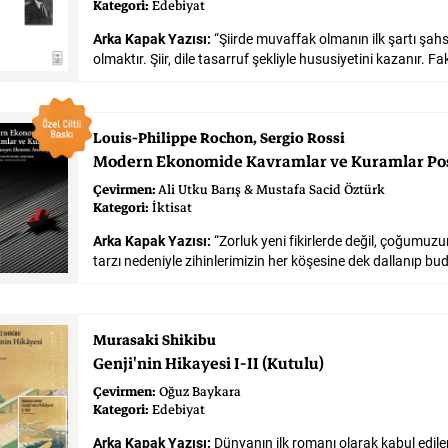
Kategori:
Edebiyat
Tarih
Tarih
Tarih
Arka Kapak Yazısı:
“Şiirde muvaffak olmanın ilk şartı şahsî 
Louis-Philippe Rochon
Sergio Rossi
Modern
Ekonomide
Kavramlar
ve
Kuramlar
Po
Çevirmen:
Ali Utku Barış & Mustafa Sacid Öztürk
Kategori:
İktisat
Arka Kapak Yazısı:
“Zorluk yeni fikirlerde değil, çoğumuzun
Murasaki Shikibu
Genji'nin
Hikayesi
I-II
(Kutulu)
Çevirmen:
Oğuz Baykara
Kategori:
Edebiyat
Arka Kapak Yazısı:
Dünyanın ilk romanı olarak kabul edilen