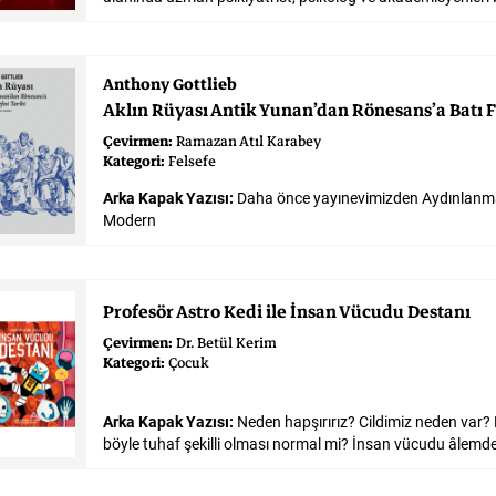
Anthony Gottlieb
Aklın
Rüyası
Antik
Yunan’dan
Rönesans’a
Batı
F
Çevirmen:
Ramazan Atıl Karabey
Kategori:
Felsefe
Arka Kapak Yazısı:
Daha önce yayınevimizden Aydınlanm
Modern
Profesör
Astro
Kedi
ile
İnsan
Vücudu
Destanı
Çevirmen:
Dr. Betül Kerim
Kategori:
Çocuk
Arka Kapak Yazısı:
Neden hapşırırız? Cildimiz neden var? 