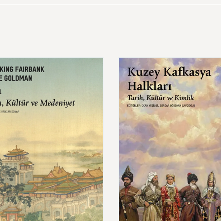
Kuzey
Kafkasya
Halkları
Tarih,
Kültür
ve
niyet
680,00 ₺
620,00 ₺