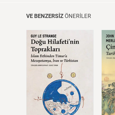
VE BENZERSİZ
ÖNERİLER
Doğu
Hilafeti’nin
Toprakları
İslam
Fethinden
Timur’a
Çin:
Mezopotamya,
Iran
Ve
Mede
Türkistan
600,00 ₺