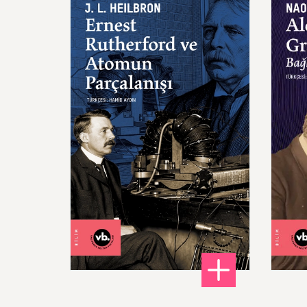
Ernest
Rutherford
ve
Atomun
Alex
Parçalanışı
Bağl
280,00 ₺
: Ernest Rutherford ve Ato
DETAYLI BİLGİ