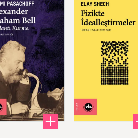
ander
Graham
Bell:
Fizikte
İdealleştirmeler
antı
Kurma
280,00 ₺
240,00 ₺
mun Parçalanışı
: Alexander Graham Bell: Bağlantı Kurma
: Fiz
DETAYLI BİLGİ
DETAYLI BİLGİ