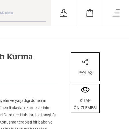
ara
RSİZ
ÖNERİLER
tı Kurma
PAYLAŞ
siyetin ve yaşadığı dönemin
KİTAP
nemli olayları, kardeşlerinin
ÖNİZLEMESİ
 ve
Kuzey Kafkasya
Milletim Bahtiyar
Bütün Şiirleri
i Gardiner Hubbard ile tanıştığı
Halkları
Olsun Celal Bayar’ın Cumhurbaşkanlığı Dönemi
 Konuşma terapisti bir baba ve
KATEGORİ:
KATEGORİ:
KATEGORİ: