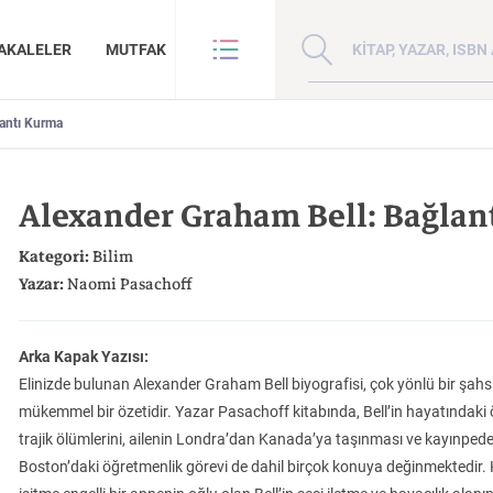
Kitap, yazar veya ISBN 
AKALELER
MUTFAK
lantı Kurma
VE BENZE
HAKKIMIZDA
ANLAR
GİZLİLİK POLİTİKASI
Alexander Graham Bell: Bağlan
ANLAR
BİZE ULAŞIN
ER
YAZAR BAŞVURUSU
Kategori:
Bilim
Sanat
İktisat
Yazar:
Naomi Pasachoff
Arka Kapak Yazısı:
Elinizde bulunan Alexander Graham Bell biyografisi, çok yönlü bir şah
mükemmel bir özetidir. Yazar Pasachoff kitabında, Bell’in hayatındaki ö
Madde, Uzay ve
Doğu Hilafeti’nin
Çin: Tarih, Kültür
trajik ölümlerini, ailenin Londra’dan Kanada’ya taşınması ve kayınpeder
İnsan ve Toplum
Çocuk Kitaplığı
ma
Zaman: Antik Teoriler ve Takipçileri
Toprakları İslam Fethinden Timur’a Mezopotamya, Iran Ve Türkistan
Medeniyet
Boston’daki öğretmenlik görevi de dahil birçok konuya değinmektedir.
KATEGORİ:
KATEGORİ:
KATEGORİ: