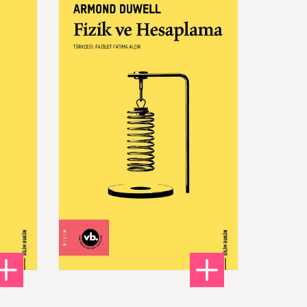
Fizik
ve
Hesaplama
Fizikse
Felsefe
220,00 ₺
ikte İdealleştirmeler
: Fizik ve Hesaplama
DETAYLI BİLGİ