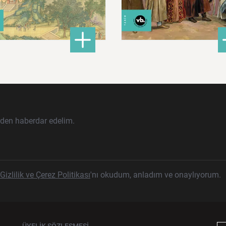
ları İslam Fethinden Timur’a Mezopotamya, Iran Ve Türkistan
: Çin: Tarih, Kültür ve Medeniyet
: Ku
DETAYLI BİLGİ
DETAYLI BİLGİ
rden haberdar edelim.
Gizlilik ve Çerez Politikası
'nı okudum, anladım ve onaylıyorum.
ÜYELİK SÖZLEŞMESİ