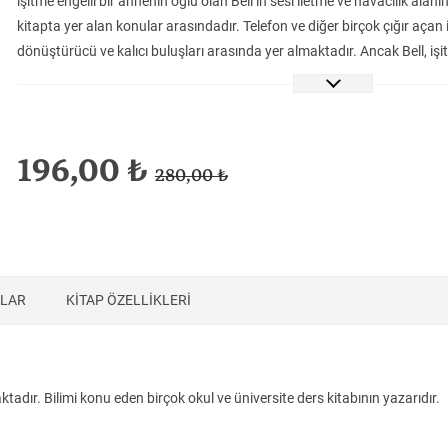
işitme engelli bir annenin oğlu olan Bell’in sesi iletme ve havacılık alan
Felsefe
Tarih
Tarih
kitapta yer alan konular arasındadır. Telefon ve diğer birçok çığır açan
dönüştürücü ve kalıcı buluşları arasında yer almaktadır. Ancak Bell, işit
çalışmaları, onlara eğitim vermenin yanı sıra iletişimi kolaylaştıracak a
önemli eseri olarak görüyordu. Bunlara ek olarak Pasachoff, Bell’in hay
konuları dikkatli bir şekilde ele almaya çalışmaktadır; bunlardan biri, 
yaptıktan birkaç saat sonra konuşan telgraf için bir ön başvuru yapan E
196,00 ₺
280,00 ₺
Bell’in yaşamına ait detayların yanında telefon ile fotofonun çalışma pr
bilgiler ile konuşma ve ses hakkındaki temel fizik bilgileri içeren eser k
NLAR
KİTAP ÖZELLİKLERİ
adır. Bilimi konu eden birçok okul ve üniversite ders kitabının yazarıdır.