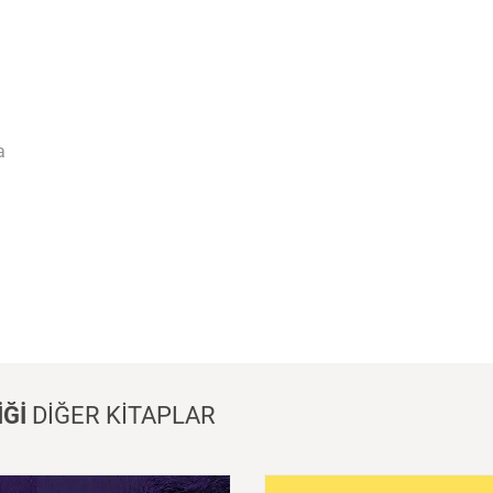
a
Yayınları tarafından yayımlanan Alexander Graham Bell Bağlantı Kurma kitabı, onun sıra dışı yaşam öyküsünü bilim tarihiyle birlikte okura sunuyor
İĞİ
DİĞER KİTAPLAR