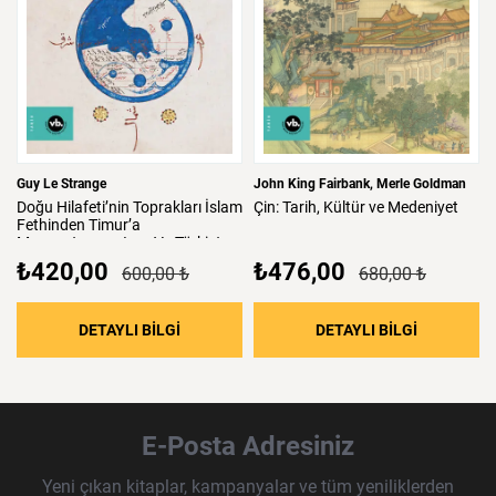
Guy Le Strange
John King Fairbank
Merle Goldman
Doğu
Hilafeti’nin
Toprakları
İslam
Çin:
Tarih,
Kültür
ve
Medeniyet
Fethinden
Timur’a
Mezopotamya,
Iran
Ve
Türkistan
₺420,00
₺476,00
600,00 ₺
680,00 ₺
: Doğu Hilafeti’nin Toprakları İslam Fethind
: Çin: Tari
DETAYLI BİLGİ
DETAYLI BİLGİ
E-Posta Adresiniz
Yeni çıkan kitaplar, kampanyalar ve tüm yeniliklerden