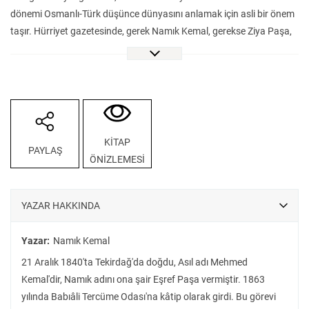
dönemi Osmanlı-Türk düşünce dünyasını anlamak için asli bir önem
taşır. Hürriyet gazetesinde, gerek Namık Kemal, gerekse Ziya Paşa,
hâlâ önemini korumakta olan pek çok makale yazıp yayınlamış ve
Türk siyasi kültürüne yeni kavramlar, yeni fikirler armağan etmiştir.
VakıfBank Kültür Yayınları, yayın hayatının hemen başında, bu
değerli birikimi Latin harfleriyle eksiksiz ve tam koleksiyon halinde
yayımlıyor. Birinci cildi Haziran 1868-Haziran 1869 arasındaki ilk 50
sayıyı içeren, ikinci cildi ise Haziran 1869-Haziran 1870 arasındaki
KİTAP
PAYLAŞ
51.-100. sayılardan oluşan Sürgünde Muhalefet: Namık Kemal’in
ÖNİZLEMESİ
Hürriyet Gazetesi, Türkiye’nin düşünce mirasını anlamak isteyenlere
önemli bir kaynak...
YAZAR HAKKINDA
Yazar:
Namık Kemal
21 Aralık 1840'ta Tekirdağ'da doğdu, Asıl adı Mehmed
Kemal'dir, Namık adını ona şair Eşref Paşa vermiştir. 1863
yılında Babıâli Tercüme Odası'na kâtip olarak girdi. Bu görevi