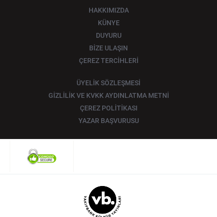
HAKKIMIZDA
KÜNYE
DUYURU
BİZE ULAŞIN
ÇEREZ TERCİHLERİ
ÜYELİK SÖZLEŞMESİ
GİZLİLİK VE KVKK AYDINLATMA METNİ
ÇEREZ POLİTİKASI
YAZAR BAŞVURUSU