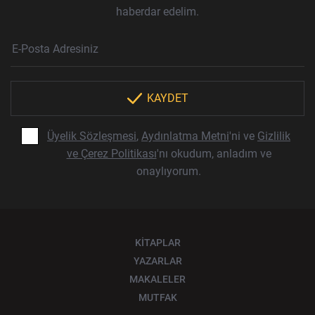
haberdar edelim.
Haber Bülteni Aboneliği
E-Posta Adresi
Örnek: isim@example.com
*
KAYDET
Üyelik Sözleşmesi
,
Aydınlatma Metni
'ni ve
Gizlilik
ve Çerez Politikası
'nı okudum, anladım ve
onaylıyorum.
KİTAPLAR
YAZARLAR
MAKALELER
MUTFAK