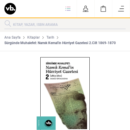
Ki
KİTAPLAR
KATEGORİLER
ÇOK SATANLAR
Ana Sayfa
Kitaplar
Tarih
Sürgünde Muhalefet: Namık Kemal'in Hürriyet Gazetesi 2.Cilt 1869-1870
YENİ ÇIKANLAR
Tarih
Edebiyat
MAKALELER
MUTFAK
KİTAPLAR
HAKKIMIZDA
Sanat
İktisat
YAZARLAR
GİZLİLİK POLİTİKASI
MAKALELER
BİZE ULAŞIN
MUTFAK
YAZAR BAŞVURUSU