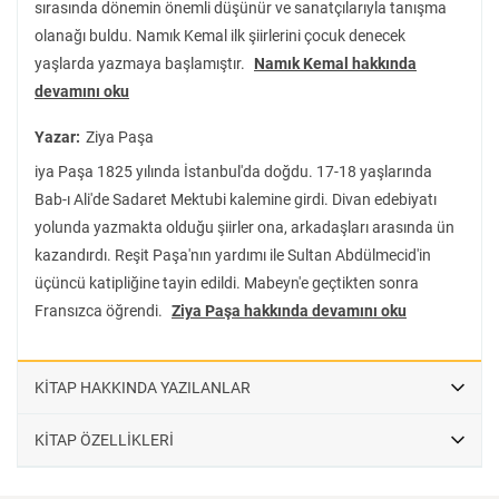
sırasında dönemin önemli düşünür ve sanatçılarıyla tanışma
olanağı buldu. Namık Kemal ilk şiirlerini çocuk denecek
yaşlarda yazmaya başlamıştır.
Namık Kemal hakkında
devamını oku
Yazar:
Ziya Paşa
iya Paşa 1825 yılında İstanbul'da doğdu. 17-18 yaşlarında
Bab-ı Ali'de Sadaret Mektubi kalemine girdi. Divan edebiyatı
yolunda yazmakta olduğu şiirler ona, arkadaşları arasında ün
kazandırdı. Reşit Paşa'nın yardımı ile Sultan Abdülmecid'in
üçüncü katipliğine tayin edildi. Mabeyn'e geçtikten sonra
Fransızca öğrendi.
Ziya Paşa hakkında devamını oku
KİTAP HAKKINDA YAZILANLAR
KİTAP ÖZELLİKLERİ