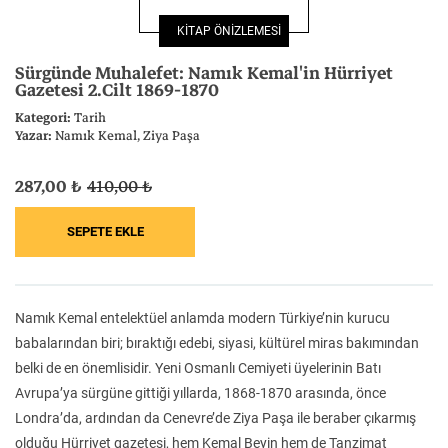
Felsefe
Kesişimler
KİTAP ÖNİZLEMESİ
Sürgünde Muhalefet: Namık Kemal'in Hürriyet
Gazetesi 2.Cilt 1869-1870
Kategori:
Tarih
Yazar:
Namık Kemal
Ziya Paşa
İnsan ve Toplum
Çocuk Kitaplığı
287,00 ₺
410,00 ₺
Klasik
Bilim
Namık Kemal entelektüel anlamda modern Türkiye’nin kurucu
babalarından biri; bıraktığı edebi, siyasi, kültürel miras bakımından
belki de en önemlisidir. Yeni Osmanlı Cemiyeti üyelerinin Batı
Avrupa’ya sürgüne gittiği yıllarda, 1868-1870 arasında, önce
Londra’da, ardından da Cenevre’de Ziya Paşa ile beraber çıkarmış
olduğu Hürriyet gazetesi, hem Kemal Beyin hem de Tanzimat