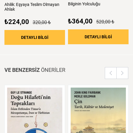
Bilginin
Yolculuğu
Ahilik:
Eşyaya
Teslim
Olmayan
Ahlak
₺364,00
₺224,00
520,00 ₺
320,00 ₺
: Bilginin 
DETAYLI BİLGİ
: Ahilik: Eşyaya Teslim Olmayan Ahlak
DETAYLI BİLGİ
VE BENZERSİZ
ÖNERİLER