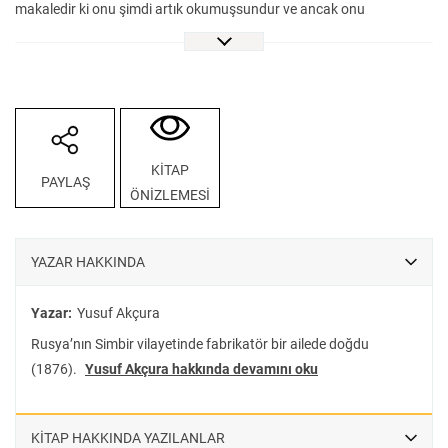
makaledir ki onu şimdi artık okumuşsundur ve ancak onu
okuduktan sonra öyle bahsedebileceğiz, şimdilik kesiyorum. Eğer
karşılık makale yazarsan elbet hoş olur… Acele ediyorum değil mi?
Belki benimkini de derç etmeyecekler. Amma ne beis var; yaşasın
Şûrâ-yı Ümmet!” [25 Mart 1904]
Türk düşünce tarihinin önemli isimlerinden Yusuf Akçura ile Türkiye
Cumhuriyeti’nin ilk İçişleri Bakanı Ahmet Ferit Tek, Kuleli Askeri
KİTAP
PAYLAŞ
Lisesi’nde başlayan samimiyetlerini, Akçura’nın vefatına dek
ÖNİZLEMESİ
sürdürmüş iki yakın dosttur. Birlikte Fizan’a sürgün edilmişler ve yine
birlikte Paris’e geçerek Ecole Libre des Sciences Politiques’ten
mezun olmuşlardır. Yusuf Akçura’nın 1903’te Fransa’dan Rusya’ya
YAZAR HAKKINDA
dönüşüyle yoğunlaşmaya başlayan mektuplaşmaları Akçura’nın
vefat ettiği 1935’e kadar devam etmiştir. Hemen her hafta karşılıklı
Yazar:
Yusuf Akçura
yazıldığı anlaşılan mektuplar gösteriyor ki birbirlerini bu derece
Rusya’nın Simbir vilayetinde fabrikatör bir ailede doğdu
seven, saygı duyan iki dost herhâlde Türk siyaset ve kültür
(1876).
Yusuf Akçura hakkında devamını oku
hayatında enderdir. Bu mektuplar Yusuf Akçura ve Ahmet Ferit
Tek’in hayatlarının karanlıkta kalan bazı noktalarının aydınlatılması
açısından önemli olduğu kadar, Rusya Türkleri’nin 1905 İhtilali
KİTAP HAKKINDA YAZILANLAR