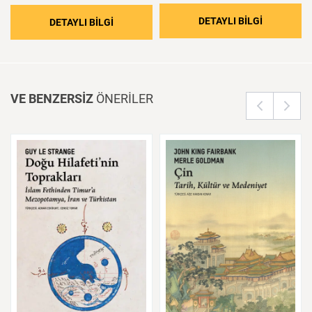
: Bilginin 
DETAYLI BİLGİ
: Ahilik: Eşyaya Teslim Olmayan Ahlak
DETAYLI BİLGİ
VE BENZERSİZ
ÖNERİLER