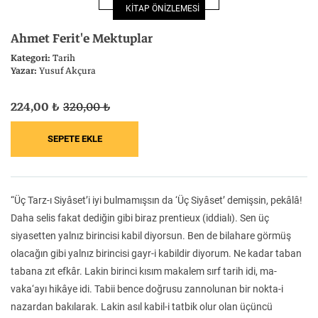
KİTAP ÖNİZLEMESİ
Felsefe
Kesişimler
Ahmet Ferit'e Mektuplar
Kategori:
Tarih
Yazar:
Yusuf Akçura
224,00 ₺
320,00 ₺
İnsan ve Toplum
Çocuk Kitaplığı
“Üç Tarz-ı Siyâset’i iyi bulmamışsın da ‘Üç Siyâset’ demişsin, pekâlâ!
Klasik
Bilim
Daha selis fakat dediğin gibi biraz prentieux (iddialı). Sen üç
siyasetten yalnız birincisi kabil diyorsun. Ben de bilahare görmüş
olacağın gibi yalnız birincisi gayr-i kabildir diyorum. Ne kadar taban
tabana zıt efkâr. Lakin birinci kısım makalem sırf tarih idi, ma-
vaka‘ayı hikâye idi. Tabii bence doğrusu zannolunan bir nokta-i
nazardan bakılarak. Lakin asıl kabil-i tatbik olur olan üçüncü