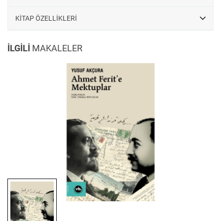
sonrası giriştikleri siyasi mücadelenin tarihinin yazılmasına da
mühim katkı yapacak niteliktedir. Belki de en önemlisi, neşredildiği
KİTAP ÖZELLİKLERİ
günden beri gündemimizi işgal eden Üç Tarz-ı Siyaset’in yazılış
serüveni, Jön Türkler’in muhaceretteki mücadeleleri, birbirleriyle olan
İLGİLİ
MAKALELER
ilişkileri hakkında da mektuplar sayesinde yeni bilgiler edineceğiz.