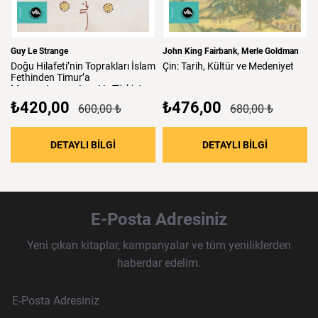
Guy Le Strange
John King Fairbank
Merle Goldman
Doğu
Hilafeti’nin
Toprakları
İslam
Çin:
Tarih,
Kültür
ve
Medeniyet
Fethinden
Timur’a
Mezopotamya,
Iran
Ve
Türkistan
₺420,00
₺476,00
600,00 ₺
680,00 ₺
: Doğu Hilafeti’nin Toprakları İslam Fethind
: Çin: Tari
DETAYLI BİLGİ
DETAYLI BİLGİ
E-Posta Adresiniz
Yeni çıkan kitaplar, kampanyalar ve tüm yeniliklerden
haberdar edelim.
Haber Bülteni Aboneliği
E-Posta Adresi
Örnek: isim@example.com
*