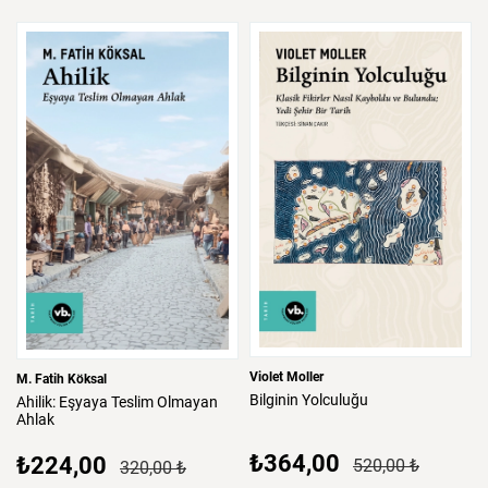
Violet Moller
M. Fatih Köksal
Bilginin
Yolculuğu
Ahilik:
Eşyaya
Teslim
Olmayan
Ahlak
₺364,00
₺224,00
520,00 ₺
320,00 ₺