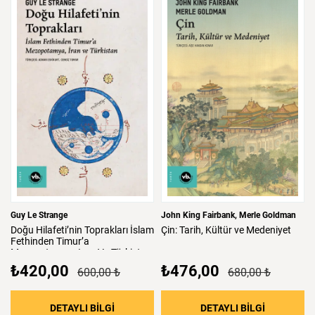
Guy Le Strange
John King Fairbank
Merle Goldman
Doğu
Hilafeti’nin
Toprakları
İslam
Çin:
Tarih,
Kültür
ve
Medeniyet
Fethinden
Timur’a
Mezopotamya,
Iran
Ve
Türkistan
₺420,00
₺476,00
600,00 ₺
680,00 ₺
: Doğu Hilafeti’nin Toprakları İslam Fethind
: Çin: Tari
DETAYLI BİLGİ
DETAYLI BİLGİ