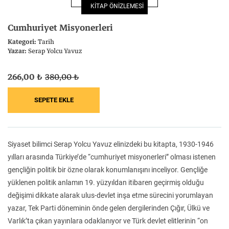
KİTAP ÖNİZLEMESİ
Felsefe
Kesişimler
Cumhuriyet Misyonerleri
Kategori:
Tarih
Yazar:
Serap Yolcu Yavuz
266,00 ₺
380,00 ₺
İnsan ve Toplum
Çocuk Kitaplığı
Siyaset bilimci Serap Yolcu Yavuz elinizdeki bu kitapta, 1930-1946
Klasik
Bilim
yılları arasında Türkiye’de “cumhuriyet misyonerleri” olması istenen
gençliğin politik bir özne olarak konumlanışını inceliyor. Gençliğe
yüklenen politik anlamın 19. yüzyıldan itibaren geçirmiş olduğu
değişimi dikkate alarak ulus-devlet inşa etme sürecini yorumlayan
yazar, Tek Parti döneminin önde gelen dergilerinden Çığır, Ülkü ve
Varlık’ta çıkan yayınlara odaklanıyor ve Türk devlet elitlerinin “on