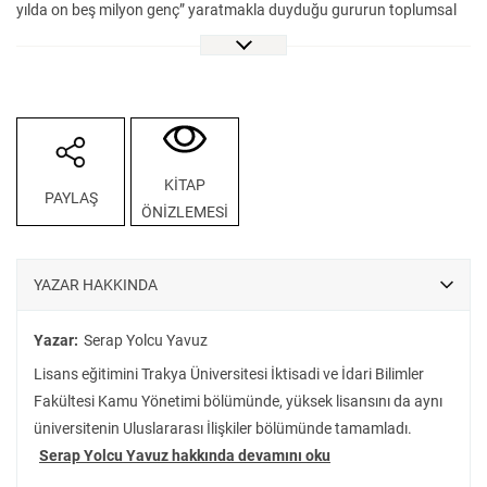
yılda on beş milyon genç” yaratmakla duyduğu gururun toplumsal
karşılığını mercek altına alıyor. Cumhuriyet Misyonerleri: 1930-1946
Arası Türkiye’de Bir Politik Özne Olarak Gençlik İnşası, son yıllarda
Türkiye’de büyük ilgi gören disiplin toplumu ve bio-politika
analizlerinin erken cumhuriyet dönemi Türkiye’sine ışık tutan bir
örneği…
KİTAP
PAYLAŞ
ÖNİZLEMESİ
YAZAR HAKKINDA
Yazar:
Serap Yolcu Yavuz
Lisans eğitimini Trakya Üniversitesi İktisadi ve İdari Bilimler
Fakültesi Kamu Yönetimi bölümünde, yüksek lisansını da aynı
üniversitenin Uluslararası İlişkiler bölümünde tamamladı.
Serap Yolcu Yavuz hakkında devamını oku