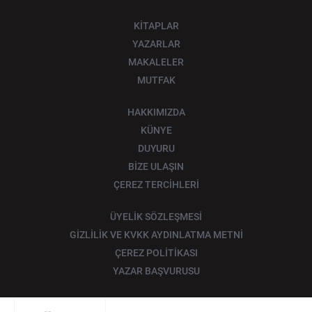
KİTAPLAR
YAZARLAR
MAKALELER
MUTFAK
HAKKIMIZDA
KÜNYE
DUYURU
BİZE ULAŞIN
ÇEREZ TERCİHLERİ
ÜYELİK SÖZLEŞMESİ
GİZLİLİK VE KVKK AYDINLATMA METNİ
ÇEREZ POLİTİKASI
YAZAR BAŞVURUSU