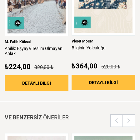
Violet Moller
M. Fatih Köksal
Bilginin
Yolculuğu
Ahilik:
Eşyaya
Teslim
Olmayan
Ahlak
₺364,00
₺224,00
520,00 ₺
320,00 ₺
: Bilginin 
DETAYLI BİLGİ
: Ahilik: Eşyaya Teslim Olmayan Ahlak
DETAYLI BİLGİ
VE BENZERSİZ
ÖNERİLER