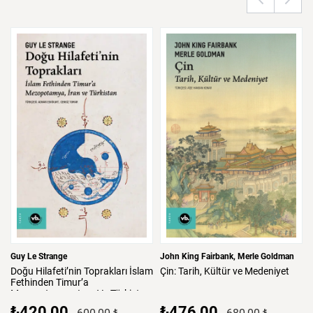
Guy Le Strange
John King Fairbank
Merle Goldman
Doğu
Hilafeti’nin
Toprakları
İslam
Çin:
Tarih,
Kültür
ve
Medeniyet
Fethinden
Timur’a
Mezopotamya,
Iran
Ve
Türkistan
₺420,00
₺476,00