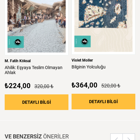
Violet Moller
M. Fatih Köksal
Bilginin
Yolculuğu
Ahilik:
Eşyaya
Teslim
Olmayan
Ahlak
₺364,00
₺224,00
520,00 ₺
320,00 ₺
: Bilginin 
DETAYLI BİLGİ
: Ahilik: Eşyaya Teslim Olmayan Ahlak
DETAYLI BİLGİ
VE BENZERSİZ
ÖNERİLER