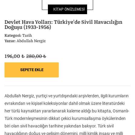
Felsefe
Kesişimler
KİTAP ÖNİZLEMESİ
Devlet Hava Yolları: Türkiye'de Sivil Havacılığın
Doğuşu (1933-1956)
Kategori:
Tarih
Yazar:
Abdullah Nergiz
İnsan ve Toplum
Çocuk Kitaplığı
196,00 ₺
280,00 ₺
Klasik
Bilim
Abdullah Nergiz, yurtiçi ve yurtdışındaki arşivlerden, ilgili kurumların
evrakından ve kişisel koleksiyonlar dahil olmak üzere literatürdeki
her türlü kaynaktan yararlanarak kaleme aldığı bu kitapta, Osmanlı-
Türk modernleşmesinin dikkat çekici kurumsallaşma öykülerinden
biri olan sivil havacılığın tarihine yakından bakıyor. Türk sivil
havacılığının doğuş ve gelişim dönemini, milli kimlik inşası ve milli