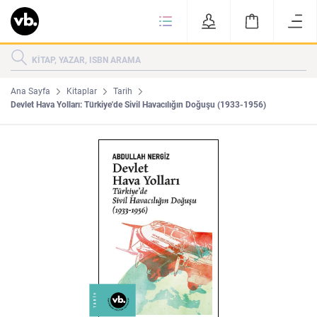
Ki
KİTAPLAR
KATEGORİLER
ÇOK SATANLAR
Ana Sayfa
Kitaplar
Tarih
Devlet Hava Yolları: Türkiye'de Sivil Havacılığın Doğuşu (1933-1956)
YENİ ÇIKANLAR
Tarih
Edebiyat
MAKALELER
MUTFAK
KİTAPLAR
HAKKIMIZDA
Sanat
İktisat
YAZARLAR
GİZLİLİK POLİTİKASI
MAKALELER
BİZE ULAŞIN
MUTFAK
YAZAR BAŞVURUSU