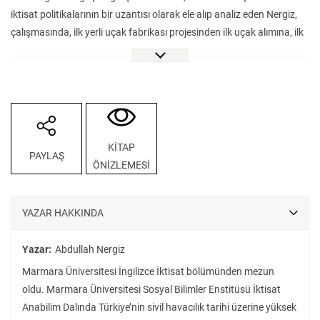
iktisat politikalarının bir uzantısı olarak ele alıp analiz eden Nergiz,
çalışmasında, ilk yerli uçak fabrikası projesinden ilk uçak alımına, ilk
havalimanı tesisinden ilk uçuş deneyimine kadar pek çok ilgi çekici
konu başlığına yer veriyor. Devlet Hava Yolları: Türkiye’de Sivil
Havacılığın Doğuşu (1933-1956) 1930’lardan 1950’lere dek değişen
uluslararası siyasi arenada İngiliz, Alman ve Amerikan sanayii ile
Türk havacılığı arasındaki ilişkilere de yer vererek okurlarına çok
geniş bir perspektif sunuyor.
KİTAP
PAYLAŞ
ÖNİZLEMESİ
YAZAR HAKKINDA
Yazar:
Abdullah Nergiz
Marmara Üniversitesi İngilizce İktisat bölümünden mezun
oldu. Marmara Üniversitesi Sosyal Bilimler Enstitüsü İktisat
Anabilim Dalında Türkiye’nin sivil havacılık tarihi üzerine yüksek