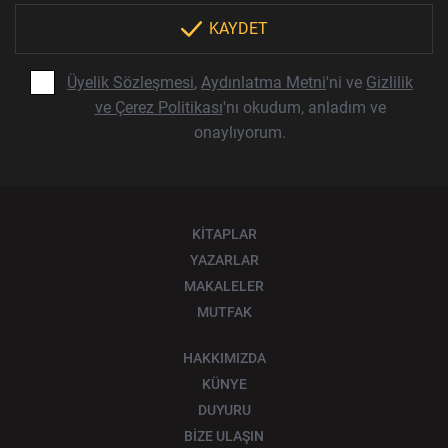
KAYDET
Üyelik Sözleşmesi
,
Aydınlatma Metni
'ni ve
Gizlilik
ve Çerez Politikası
'nı okudum, anladım ve
onaylıyorum.
KİTAPLAR
YAZARLAR
MAKALELER
MUTFAK
HAKKIMIZDA
KÜNYE
DUYURU
BİZE ULAŞIN