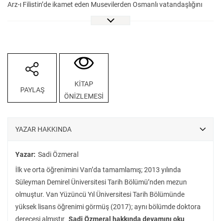
Arz-ı Filistin’de ikamet eden Musevilerden Osmanlı vatandaşlığını
kabul edecekler hakkında Tâbiiyet Kanunu’nun 3’üncü
maddesindeki 5 sene ikamet şartı aranmadan bunların istisnaen
Osmanlı vatandaşlığına kabulü kararlaştırılmıştır (Kararname).
Osmanlı vatandaşlığını kabul etmeyen düşman devlet vatandaşı
Musevilerin Osmanlı topraklarından ihracı lazım gelir (Talimat).
Modern dünya tarihinin önemli hadiselerinden biri olan Filistin’e
KİTAP
PAYLAŞ
Yahudi göçünün; siyonizm, dinî telakkiler, emperyalist devletlerin güç
ÖNİZLEMESİ
mücadelesi, Osmanlı Devleti’nin egemenliği ve geleceği, nüfus
politikaları ve vatandaşlık meselesiyle iç içe geçmiş bir hikâyesi
vardır. Bu kitap, bu karmaşık hikâyenin pek az bilinen veçhelerini ele
YAZAR HAKKINDA
alıyor; I. Dünya Savaşı’yla birlikte “düşman devlet uyruklu”
statüsüne giren Yahudilere yönelik vatandaşlık politikalarını, sınır
Yazar:
Sadi Özmeral
dışı uygulamasının iç yüzünü, Filistin’deki siyonist örgütlenmeyi ve
İlk ve orta öğrenimini Van’da tamamlamış; 2013 yılında
“mağduriyet” söylemi üzerinden şekillenen propaganda faaliyetlerini
Süleyman Demirel Üniversitesi Tarih Bölümü’nden mezun
geniş bir perspektifle inceliyor. Farklı görüşleri ihmal etmeyen,
olmuştur. Van Yüzüncü Yıl Üniversitesi Tarih Bölümünde
Osmanlı belgeleri ve yabancı basın başta olmak üzere zengin bir
yüksek lisans öğrenimi görmüş (2017); aynı bölümde doktora
kaynakçaya dayanan özgün bir çalışma.
derecesi almıştır
Sadi Özmeral hakkında devamını oku