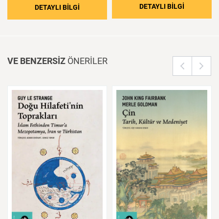
: Bilginin 
DETAYLI BİLGİ
: Ahilik: Eşyaya Teslim Olmayan Ahlak
DETAYLI BİLGİ
VE BENZERSİZ
ÖNERİLER