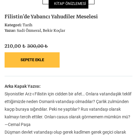
KİTAP ÖNİZLEMESİ
Felsefe
Kesişimler
Filistin’de Yabancı Yahudiler Meselesi
Kategori:
Tarih
Yazar:
Sadi Özmeral
Bekir Koçlar
210,00 ₺
300,00 ₺
İnsan ve Toplum
Çocuk Kitaplığı
Arka Kapak Yazısı:
Klasik
Bilim
Siyonistler Arz-ı Filistin için cidden bir afet… Onlara vatandaşlık teklif
ettiğimizde neden Osmanlı vatandaşı olmadılar? Çarlık zulmünden
kaçıp buraya sığındılar. Peki ne yaptılar? Rus vatandaşı olarak
kalmayı tercih ettiler. Onları casus olarak görmemem mümkün mü?
—Cemal Paşa
Düşman devlet vatandaşı olup gerek kadîmen gerek geçici olarak