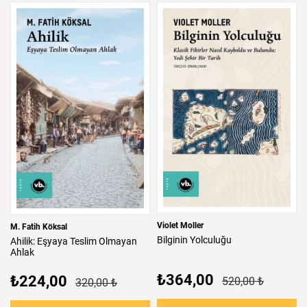
Violet Moller
M. Fatih Köksal
Bilginin
Yolculuğu
Ahilik:
Eşyaya
Teslim
Olmayan
Ahlak
₺364,00
₺224,00
520,00 ₺
320,00 ₺