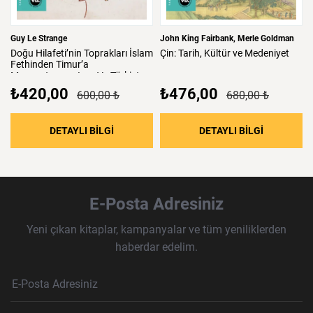
Guy Le Strange
John King Fairbank
Merle Goldman
Doğu
Hilafeti’nin
Toprakları
İslam
Çin:
Tarih,
Kültür
ve
Medeniyet
Fethinden
Timur’a
Mezopotamya,
Iran
Ve
Türkistan
₺420,00
₺476,00
600,00 ₺
680,00 ₺
: Doğu Hilafeti’nin Toprakları İslam Fethind
: Çin: Tari
DETAYLI BİLGİ
DETAYLI BİLGİ
E-Posta Adresiniz
Yeni çıkan kitaplar, kampanyalar ve tüm yeniliklerden
haberdar edelim.
Haber Bülteni Aboneliği
E-Posta Adresi
Örnek: isim@example.com
*