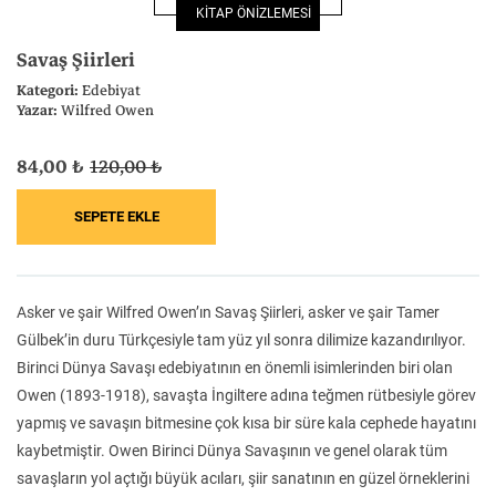
KİTAP ÖNİZLEMESİ
Felsefe
Kesişimler
Savaş Şiirleri
Kategori:
Edebiyat
Yazar:
Wilfred Owen
84,00 ₺
120,00 ₺
İnsan ve Toplum
Çocuk Kitaplığı
Asker ve şair Wilfred Owen’ın Savaş Şiirleri, asker ve şair Tamer
Klasik
Bilim
Gülbek’in duru Türkçesiyle tam yüz yıl sonra dilimize kazandırılıyor.
Birinci Dünya Savaşı edebiyatının en önemli isimlerinden biri olan
Owen (1893-1918), savaşta İngiltere adına teğmen rütbesiyle görev
yapmış ve savaşın bitmesine çok kısa bir süre kala cephede hayatını
kaybetmiştir. Owen Birinci Dünya Savaşının ve genel olarak tüm
savaşların yol açtığı büyük acıları, şiir sanatının en güzel örneklerini