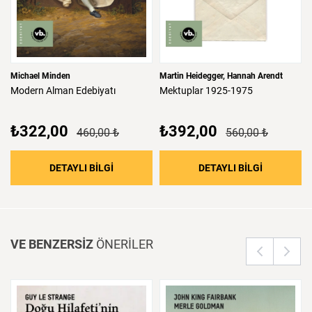
Michael Minden
Martin Heidegger
Hannah Arendt
Modern
Alman
Edebiyatı
Mektuplar
1925-1975
₺322,00
₺392,00
460,00 ₺
560,00 ₺
: Modern Alman Edebiyatı
: Mektupla
DETAYLI BİLGİ
DETAYLI BİLGİ
VE BENZERSİZ
ÖNERİLER