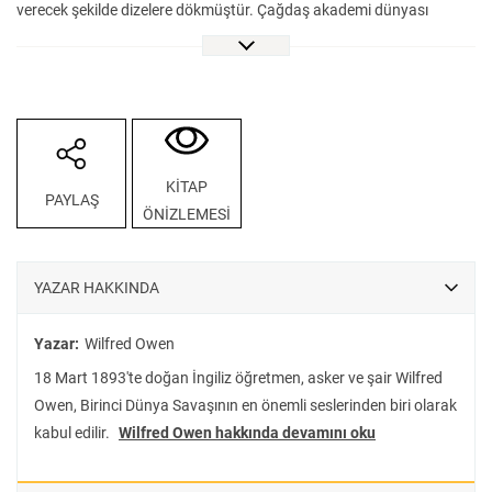
verecek şekilde dizelere dökmüştür. Çağdaş akademi dünyası
Owen’ın eserlerini savaş koşullarında savaşa dair yazılmış en çarpıcı
şiirler olarak görmekte ve onun sonraki nesiller üzerindeki derin
etkisini teslim etmektedir.
KİTAP
PAYLAŞ
ÖNİZLEMESİ
YAZAR HAKKINDA
Yazar:
Wilfred Owen
18 Mart 1893'te doğan İngiliz öğretmen, asker ve şair Wilfred
Owen, Birinci Dünya Savaşının en önemli seslerinden biri olarak
kabul edilir.
Wilfred Owen hakkında devamını oku