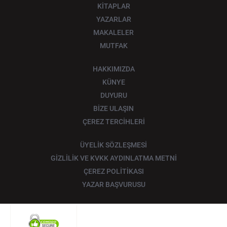
KİTAPLAR
YAZARLAR
MAKALELER
MUTFAK
HAKKIMIZDA
KÜNYE
DUYURU
BİZE ULAŞIN
ÇEREZ TERCİHLERİ
ÜYELİK SÖZLEŞMESİ
GİZLİLİK VE KVKK AYDINLATMA METNİ
ÇEREZ POLİTİKASI
YAZAR BAŞVURUSU