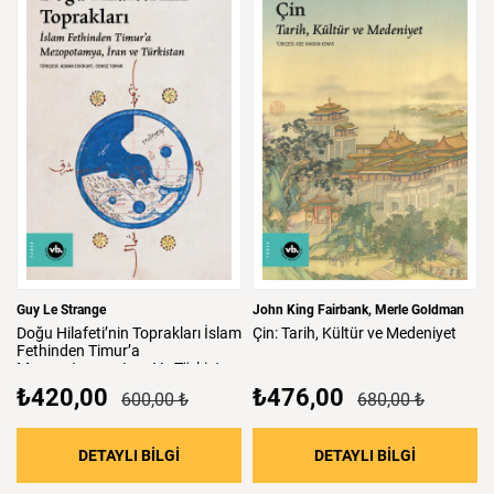
Guy Le Strange
John King Fairbank
Merle Goldman
Doğu
Hilafeti’nin
Toprakları
İslam
Çin:
Tarih,
Kültür
ve
Medeniyet
Fethinden
Timur’a
Mezopotamya,
Iran
Ve
Türkistan
₺420,00
₺476,00
600,00 ₺
680,00 ₺
: Doğu Hilafeti’nin Toprakları İslam Fethind
: Çin: Tari
DETAYLI BİLGİ
DETAYLI BİLGİ