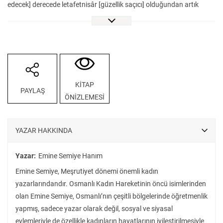
edecek] derecede letafetnisâr [güzellik saçıcı] olduğundan artık
veçhinde çirkinlikten eser kalmayıp güzel, hem de pek güzel
sayılırdı…”
Ünlü tarihçi Ahmet Cevdet Paşa’nın kızı olan Emine Semiye Hanım
(1864-1944), ablası Fatma Aliye gibi, 21. yüzyılda yeniden
keşfediliyor ve yüz yılı aşkın bir unutuluşun ardından edebiyat ve
tarih sahnesinde hak ettiği yeri edinmeye başlıyor. VakıfBank Kültür
KİTAP
PAYLAŞ
Yayınları’nın Emine Semiye Külliyatı’na yazarın 1899-1901 yılları
ÖNİZLEMESİ
arasında Hanımlara Mahsus Gazete’de tefrika edilmeye başlayıp,
ardından aynı gazetenin Hanım Kızlara Mahsus ekinde tefrikasına
devam edilen romanı Muallime’yle ikinci kitabı ekliyoruz. Dönemin
YAZAR HAKKINDA
çalkantılı siyasal ve toplumsal atmosferini karmaşık olay örgüsü,
sarmal zaman kullanımı ve kalabalık karakter kadrosuyla okura
Yazar:
Emine Semiye Hanım
anlatan roman, eğitim ve kadın hakları ilişkisini, güçlü bir kadın
Emine Semiye, Meşrutiyet dönemi önemli kadın
karakter olan Behbude (Muallime) üzerinden aktarıyor. Aşk ve evlilik
yazarlarındandır. Osmanlı Kadın Hareketinin öncü isimlerinden
üzerine reformistten öte devrimci denebilecek bakış açısının yanı
olan Emine Semiye, Osmanlı’nın çeşitli bölgelerinde öğretmenlik
sıra son Osmanlı’nın yıkılan konak hayatının da ustalıkla işlendiği
yapmış, sadece yazar olarak değil, sosyal ve siyasal
Muallime, sadece edebiyat okurlarının değil, Osmanlı
eylemleriyle de özellikle kadınların hayatlarının iyileştirilmesiyle