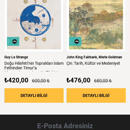
Guy Le Strange
John King Fairbank
Merle Goldman
Doğu
Hilafeti’nin
Toprakları
İslam
Çin:
Tarih,
Kültür
ve
Medeniyet
Fethinden
Timur’a
Mezopotamya,
Iran
Ve
Türkistan
₺420,00
₺476,00
600,00 ₺
680,00 ₺
: Doğu Hilafeti’nin Toprakları İslam Fethind
: Çin: Tari
DETAYLI BİLGİ
DETAYLI BİLGİ
E-Posta Adresiniz