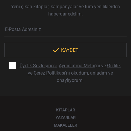
Yeni çıkan kitaplar, kampanyalar ve tüm yeniliklerden
haberdar edelim.
Haber Bülteni Aboneliği
E-Posta Adresi
Örnek: isim@example.com
*
KAYDET
Üyelik Sözleşmesi
,
Aydınlatma Metni
'ni ve
Gizlilik
ve Çerez Politikası
'nı okudum, anladım ve
onaylıyorum.
KİTAPLAR
YAZARLAR
MAKALELER