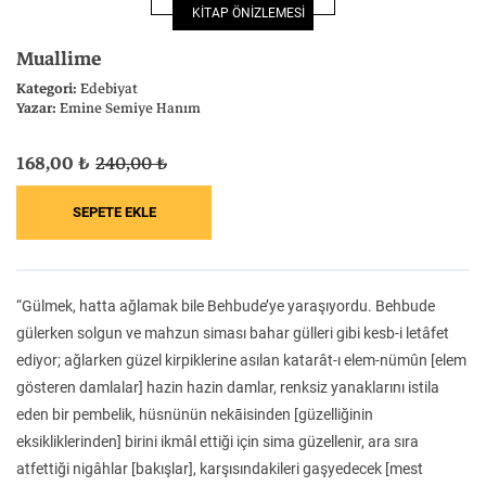
KİTAP ÖNİZLEMESİ
Felsefe
Kesişimler
Muallime
Kategori:
Edebiyat
Yazar:
Emine Semiye Hanım
168,00 ₺
240,00 ₺
İnsan ve Toplum
Çocuk Kitaplığı
“Gülmek, hatta ağlamak bile Behbude’ye yaraşıyordu. Behbude
Klasik
Bilim
gülerken solgun ve mahzun siması bahar gülleri gibi kesb-i letâfet
ediyor; ağlarken güzel kirpiklerine asılan katarât-ı elem-nümûn [elem
gösteren damlalar] hazin hazin damlar, renksiz yanaklarını istila
eden bir pembelik, hüsnünün nekāisinden [güzelliğinin
eksikliklerinden] birini ikmâl ettiği için sima güzellenir, ara sıra
atfettiği nigâhlar [bakışlar], karşısındakileri gaşyedecek [mest