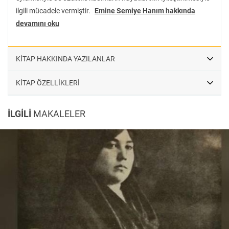
Aydınlanmasının toplumsal ve siyasal yönlerini kadın hareketi
ilgili mücadele vermiştir.
Emine Semiye Hanım hakkında
üzerinden anlamak isteyen bütün araştırmacılar ve tarihseverlerin
devamını oku
ilgisini bekliyor.
KİTAP HAKKINDA YAZILANLAR
KİTAP ÖZELLİKLERİ
İLGİLİ
MAKALELER