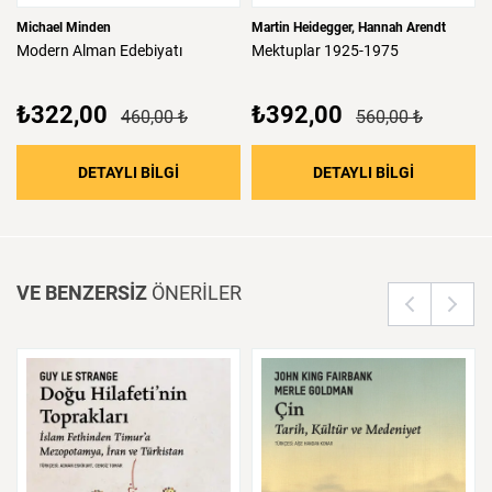
Michael Minden
Martin Heidegger
Hannah Arendt
Modern
Alman
Edebiyatı
Mektuplar
1925-1975
₺322,00
₺392,00
460,00 ₺
560,00 ₺
: Modern Alman Edebiyatı
: Mektupla
DETAYLI BİLGİ
DETAYLI BİLGİ
VE BENZERSİZ
ÖNERİLER