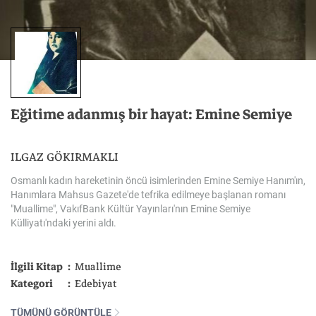
Eğitime
adanmış
bir
hayat:
Emine
Semiye
ILGAZ GÖKIRMAKLI
Osmanlı
kadın
hareketinin
öncü
isimlerinden
Emine
Semiye
Hanım'ın,
Hanımlara
Mahsus
Gazete'de
tefrika
edilmeye
başlanan
romanı
"Muallime",
VakıfBank
Kültür
Yayınları'nın
Emine
Semiye
Külliyatı'ndaki
yerini
aldı.
İlgili Kitap
Muallime
Kategori
Edebiyat
TÜMÜNÜ GÖRÜNTÜLE