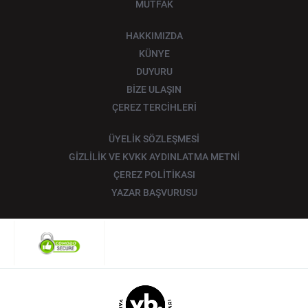
MUTFAK
HAKKIMIZDA
KÜNYE
DUYURU
BİZE ULAŞIN
ÇEREZ TERCİHLERİ
ÜYELİK SÖZLEŞMESİ
GİZLİLİK VE KVKK AYDINLATMA METNİ
ÇEREZ POLİTİKASI
YAZAR BAŞVURUSU