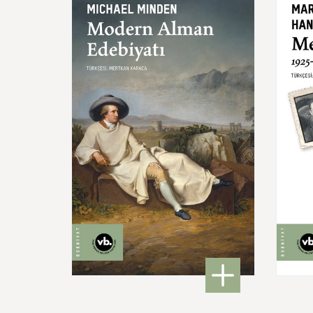
Modern
Alman
Edebiyatı
Mekt
460,00 ₺
: Modern Alman Edebiyatı
DETAYLI BİLGİ