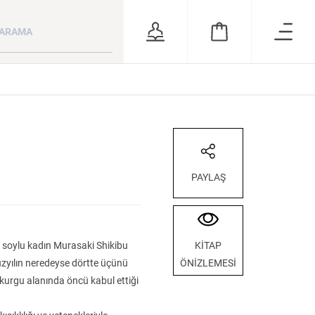
ara
RSİZ
ÖNERİLER
PAYLAŞ
a soylu kadın Murasaki Shikibu
KİTAP
yüzyılın neredeyse dörtte üçünü
ÖNİZLEMESİ
 ve
Kuzey Kafkasya
Milletim Bahtiyar
Bütün Şiirleri
kurgu alanında öncü kabul ettiği
Halkları
Olsun Celal Bayar’ın Cumhurbaşkanlığı Dönemi
KATEGORİ:
KATEGORİ:
KATEGORİ: