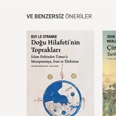
VE BENZERSİZ
ÖNERİLER
Doğu
Hilafeti’nin
Toprakları
İslam
Fethinden
Timur’a
Çin:
Mezopotamya,
Iran
Ve
Mede
Türkistan
600,00 ₺