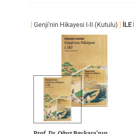
[
Genji'nin Hikayesi I-II (Kutulu)
]
İLE
Prof. Dr. Oğuz Baykara’nın