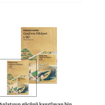
gelemiş ne de daha sonrakiler
n bu yana, klasik Japon
Anlatının gücünü kanıtlayan bin