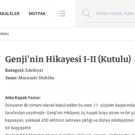
Kitap, yazar veya ISBN 
AKALELER
MUTFAK
utulu)
VE BENZE
HAKKIMIZDA
ANLAR
GİZLİLİK POLİTİKASI
Genji'nin Hikayesi I-II (Kutulu)
ANLAR
BİZE ULAŞIN
ER
YAZAR BAŞVURUSU
Kategori:
Edebiyat
Sanat
İktisat
Yazar:
Murasaki Shikibu
Arka Kapak Yazısı:
Dünyanın ilk romanı olarak kabul edilen bu eser, 11. yüzyılın başlarınd
tarafından yazılmıştır. Genji’nin Hikâyesi, üç kuşak boyu süren ve bir 
Madde, Uzay ve
Doğu Hilafeti’nin
Çin: Tarih, Kültür
kapsayan, yaklaşık 450 aktörün sahneye çıktığı ve dünya edebiyatının 
İnsan ve Toplum
Çocuk Kitaplığı
ma
Zaman: Antik Teoriler ve Takipçileri
Toprakları İslam Fethinden Timur’a Mezopotamya, Iran Ve Türkistan
Medeniyet
bir başyapıttır.
KATEGORİ:
KATEGORİ:
KATEGORİ: