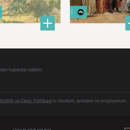
ları İslam Fethinden Timur’a Mezopotamya, Iran Ve Türkistan
: Çin: Tarih, Kültür ve Medeniyet
: Ku
DETAYLI BİLGİ
DETAYLI BİLGİ
rden haberdar edelim.
Gizlilik ve Çerez Politikası
'nı okudum, anladım ve onaylıyorum.