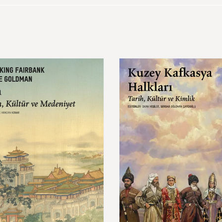
Kuzey
Kafkasya
Halkları
Tarih,
Kültür
ve
niyet
680,00 ₺
620,00 ₺