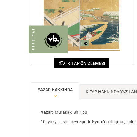
Sanat
Bilim
Klasik
Bilim
KİTAP ÖNİZLEMESİ
YAZAR HAKKINDA
KİTAP HAKKINDA YAZILA
Yazar:
Murasaki Shikibu
10. yüzyılın son çeyreğinde Kyoto’da doğmuş ünlü b