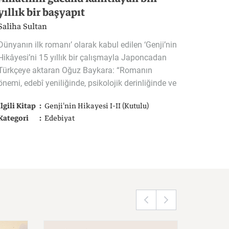
yıllık bir başyapıt
Saliha Sultan
Dünyanın ilk romanı’ olarak kabul edilen ‘Genji’nin
Hikâyesi’ni 15 yıllık bir çalışmayla Japoncadan
Türkçeye aktaran Oğuz Baykara: “Romanın
önemi, edebî yeniliğinde, psikolojik derinliğinde ve
kültürel zenginliğinde. İnsan duygularını ve ilişkilerini böylesine incelikli bir biçimde ele alan ilk eserlerden biri. Roman türünün gelişimine büyük katkı sağlamış. Yazılışından bu yana bin yıl geçmesine rağmen anlatının ölümsüz gücünü kanıtlayan, insanlara ilham veren bir başyapıt.”
İlgili Kitap
Genji'nin Hikayesi I-II (Kutulu)
Kategori
Edebiyat