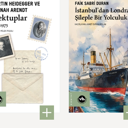
İstanbul'dan
Londra'ya
Ş
Bir
Yolculuk
uplar
1925-1975
560,00 ₺
350,00 ₺
: Mektuplar 1925-1975
: İst
DETAYLI BİLGİ
DETAYLI BİLGİ