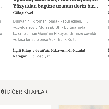
ında Japon ‘waka’ları
Yüzyıldan bugüne uzanan derin bir psikoloji ve tarihsel bir zenginlik
Gökçe Özel
n
Dünyanın ilk romanı olarak kabul edilen, 11.
yüzyılda soylu Murasaki Shikibu tarafından
ne
kaleme alınan Genji’nin Hikâyesi dilimize çevrildi
ve kısa bir süre önce VakıfBank Kültür
sayfalık bu eser bu yıl başında VakıfBank Kültür Yayınları tarafından yayınlandı. Japonca’dan Türkçeye çevirisi de başka bir hikâye; tam 15 yıl sürmüş! Çeviriyi yapan Boğaziçi Üniversitesi Öğretim Üyesi Prof. Dr. Oğuz Baykara ile buluştuk, hem kendi hikâyesini hem de Japon şiiri ve edebiyatını konuştuk…
Yayınları’ndan yayımlandı. Çevirisi 15 yılın süren kitabın çevirmeni Oğuz Baykara’yla hem bu özel kitabı hem de onun hikâyesini konuştuk.
İlgili Kitap
Genji'nin Hikayesi I-II (Kutulu)
Kategori
Edebiyat
İĞİ
DİĞER KİTAPLAR