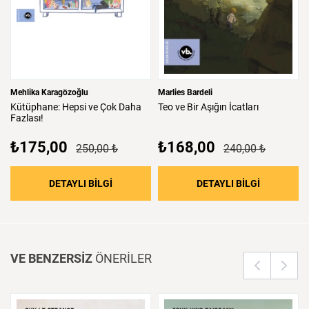
Mehlika Karagözoğlu
Marlies Bardeli
Kütüphane:
Hepsi
ve
Çok
Daha
Teo
ve
Bir
Aşığın
İcatları
Fazlası!
₺175,00
₺168,00
250,00 ₺
240,00 ₺
: Kütüphane: Hepsi ve Çok Daha Fazlası!
: Teo ve Bir
DETAYLI BİLGİ
DETAYLI BİLGİ
VE BENZERSİZ
ÖNERİLER