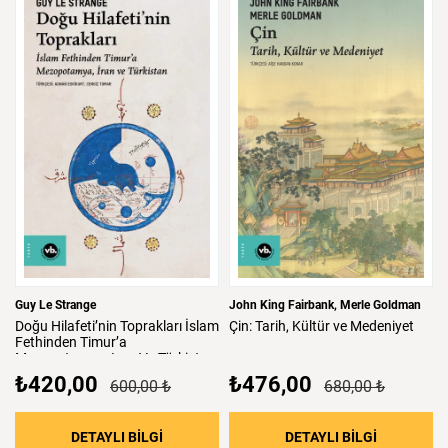
Guy Le Strange
John King Fairbank
Merle Goldman
Doğu
Hilafeti’nin
Toprakları
İslam
Çin:
Tarih,
Kültür
ve
Medeniyet
Fethinden
Timur’a
Mezopotamya,
Iran
Ve
Türkistan
₺420,00
₺476,00
600,00 ₺
680,00 ₺
: Doğu Hilafeti’nin Toprakları İslam Fethind
: Çin: Tari
DETAYLI BİLGİ
DETAYLI BİLGİ