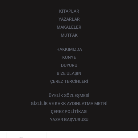
KİTAPLAR
YAZARLAR
MAKALELER
MUTFAK
HAKKIMIZDA
KÜNYE
DUYURU
BİZE ULAŞIN
ÇEREZ TERCİHLERİ
ÜYELİK SÖZLEŞMESİ
GİZLİLİK VE KVKK AYDINLATMA METNİ
ÇEREZ POLİTİKASI
YAZAR BAŞVURUSU