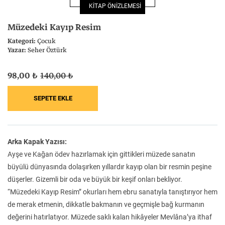
KİTAP ÖNİZLEMESİ
Felsefe
Kesişimler
Müzedeki Kayıp Resim
Kategori:
Çocuk
Yazar:
Seher Öztürk
98,00 ₺
140,00 ₺
İnsan ve Toplum
Çocuk Kitaplığı
Arka Kapak Yazısı:
Klasik
Bilim
Ayşe ve Kağan ödev hazırlamak için gittikleri müzede sanatın
büyülü dünyasında dolaşırken yıllardır kayıp olan bir resmin peşine
düşerler. Gizemli bir oda ve büyük bir keşif onları bekliyor.
“Müzedeki Kayıp Resim” okurları hem ebru sanatıyla tanıştırıyor hem
de merak etmenin, dikkatle bakmanın ve geçmişle bağ kurmanın
değerini hatırlatıyor. Müzede saklı kalan hikâyeler Mevlâna’ya ithaf