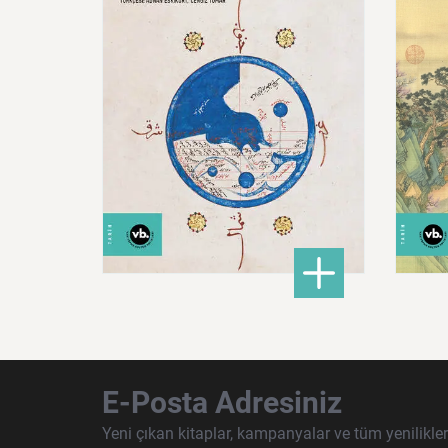
600,00 ₺
: Doğu Hilafeti’nin Toprak
DETAYLI BİLGİ
E-Posta Adresiniz
Yeni çıkan kitaplar, kampanyalar ve tüm yenilikle