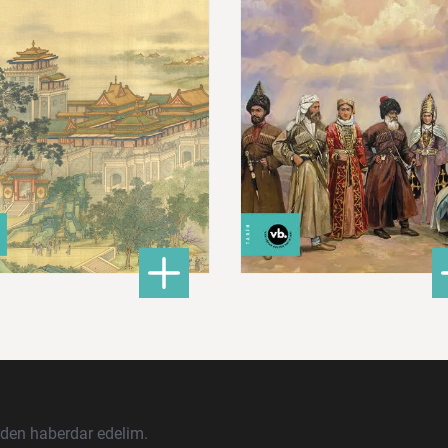
680,00 ₺
620,00 ₺
ları İslam Fethinden Timur’a Mezopotamya, Iran Ve Türkistan
: Çin: Tarih, Kültür ve Medeniyet
: Ku
DETAYLI BİLGİ
DETAYLI BİLGİ
rden haberdar edelim.