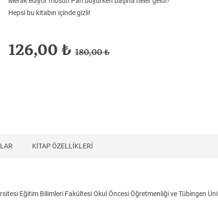
Merak ediyor musun Pan büyürken başına neler geldi?
Tarih
Tarih
Tarih
Hepsi bu kitabın içinde gizli!
126,00 ₺
180,00 ₺
NLAR
KİTAP ÖZELLİKLERİ
itesi Eğitim Bilimleri Fakültesi Okul Öncesi Öğretmenliği ve Tübingen Üni