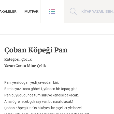
Kitap, yazar veya ISBN 
AKALELER
MUTFAK
VE BENZE
HAKKIMIZDA
ANLAR
GİZLİLİK POLİTİKASI
Çoban Köpeği Pan
ANLAR
BİZE ULAŞIN
ER
YAZAR BAŞVURUSU
Kategori:
Çocuk
Sanat
İktisat
Yazar:
Gonca Mine Çelik
Pan, yeni dogan yedi yavrudan biri.
Bembeyaz, koca göbekli, yünden bir topaç gibi!
Pan büyüdügünde tüm sürüye kendisi bakacak.
Doğu Hilafeti’nin
Çin: Tarih, Kültür ve
Kuzey Kafkasya
Ama ögrenecek çok şey var, bu nasıl olacak?
İnsan ve Toplum
Çocuk Kitaplığı
Zaman: Antik Teoriler ve Takipçileri
Toprakları İslam Fethinden Timur’a Mezopotamya, Iran Ve Türkistan
Medeniyet
Halkları
Çoban Köpegi Pan’ın hikâyesi kır çiçekleriyle bezeli.
KATEGORİ:
KATEGORİ:
KATEGORİ: