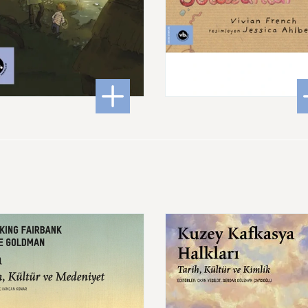
240,00 ₺
180,00 ₺
 Daha Fazlası!
: Teo ve Bir Aşığın İcatları
: Iyy
DETAYLI BİLGİ
DETAYLI BİLGİ
Kuzey
Kafkasya
Halkları
Tarih,
Kültür
ve
niyet