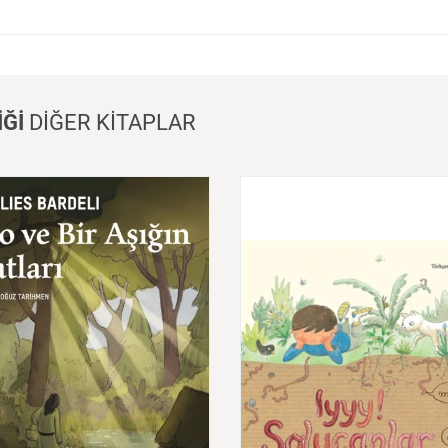
İĞİ
DİĞER KİTAPLAR
ve
Bir
Aşığın
İcatları
Iyyy!
Solucanlar