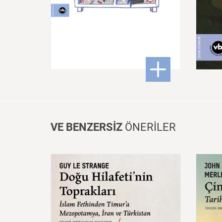
250,00 ₺
: Kütüphane: Hepsi ve Çok
DETAYLI BİLGİ
VE BENZERSİZ
ÖNERİLER
Doğu
Hilafeti’nin
Toprakları
İslam
Fethinden
Timur’a
Çin:
Mezopotamya,
Iran
Ve
Mede
Türkistan