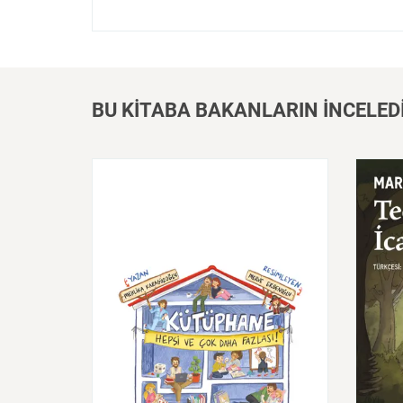
BU KİTABA BAKANLARIN İNCELED
Kütüphane:
Hepsi
ve
Çok
Daha
Teo
Fazlası!