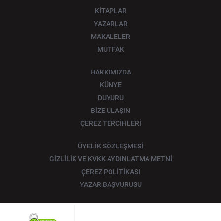
KİTAPLAR
YAZARLAR
MAKALELER
MUTFAK
HAKKIMIZDA
KÜNYE
DUYURU
BİZE ULAŞIN
ÇEREZ TERCİHLERİ
ÜYELİK SÖZLEŞMESİ
GİZLİLİK VE KVKK AYDINLATMA METNİ
ÇEREZ POLİTİKASI
YAZAR BAŞVURUSU