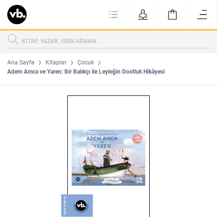
Ki
KİTAPLAR
KATEGORİLER
ÇOK SATANLAR
Ana Sayfa
Kitaplar
Çocuk
Adem Amca ve Yaren: Bir Balıkçı ile Leyleğin Dostluk Hikâyesi
YENİ ÇIKANLAR
Tarih
Edebiyat
MAKALELER
MUTFAK
KİTAPLAR
HAKKIMIZDA
Sanat
İktisat
YAZARLAR
GİZLİLİK POLİTİKASI
MAKALELER
BİZE ULAŞIN
MUTFAK
YAZAR BAŞVURUSU