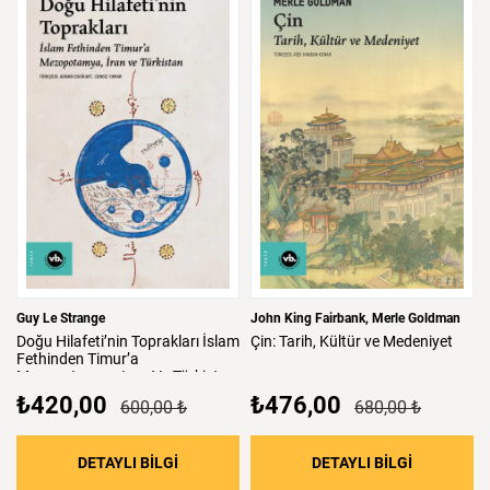
Guy Le Strange
John King Fairbank
Merle Goldman
Doğu
Hilafeti’nin
Toprakları
İslam
Çin:
Tarih,
Kültür
ve
Medeniyet
Fethinden
Timur’a
Mezopotamya,
Iran
Ve
Türkistan
₺420,00
₺476,00
600,00 ₺
680,00 ₺
: Doğu Hilafeti’nin Toprakları İslam Fethind
: Çin: Tari
DETAYLI BİLGİ
DETAYLI BİLGİ