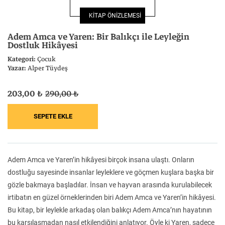
Felsefe
Kesişimler
KİTAP ÖNİZLEMESİ
Adem Amca ve Yaren: Bir Balıkçı ile Leyleğin
Dostluk Hikâyesi
Kategori:
Çocuk
Yazar:
Alper Tüydeş
İnsan ve Toplum
Çocuk Kitaplığı
203,00 ₺
290,00 ₺
Klasik
Bilim
Adem Amca ve Yaren’in hikâyesi birçok insana ulaştı. Onların
dostluğu sayesinde insanlar leyleklere ve göçmen kuşlara başka bir
gözle bakmaya başladılar. İnsan ve hayvan arasında kurulabilecek
irtibatın en güzel örneklerinden biri Adem Amca ve Yaren’in hikâyesi.
Bu kitap, bir leylekle arkadaş olan balıkçı Adem Amca’nın hayatının
bu karşılaşmadan nasıl etkilendiğini anlatıyor. Öyle ki Yaren, sadece