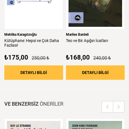
Mehlika Karagözoğlu
Marlies Bardeli
Kütüphane:
Hepsi
ve
Çok
Daha
Teo
ve
Bir
Aşığın
İcatları
Fazlası!
₺175,00
₺168,00
250,00 ₺
240,00 ₺
: Kütüphane: Hepsi ve Çok Daha Fazlası!
: Teo ve Bir
DETAYLI BİLGİ
DETAYLI BİLGİ
VE BENZERSİZ
ÖNERİLER