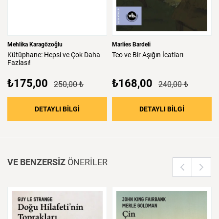
Mehlika Karagözoğlu
Marlies Bardeli
Kütüphane:
Hepsi
ve
Çok
Daha
Teo
ve
Bir
Aşığın
İcatları
Fazlası!
₺175,00
₺168,00
250,00 ₺
240,00 ₺
: Kütüphane: Hepsi ve Çok Daha Fazlası!
: Teo ve Bir
DETAYLI BİLGİ
DETAYLI BİLGİ
VE BENZERSİZ
ÖNERİLER