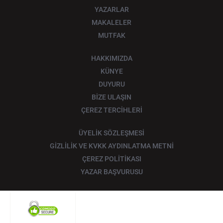
YAZARLAR
MAKALELER
MUTFAK
HAKKIMIZDA
KÜNYE
DUYURU
BİZE ULAŞIN
ÇEREZ TERCİHLERİ
ÜYELİK SÖZLEŞMESİ
GİZLİLİK VE KVKK AYDINLATMA METNİ
ÇEREZ POLİTİKASI
YAZAR BAŞVURUSU