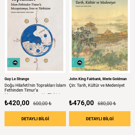
Guy Le Strange
John King Fairbank
Merle Goldman
Doğu
Hilafeti’nin
Toprakları
İslam
Çin:
Tarih,
Kültür
ve
Medeniyet
Fethinden
Timur’a
Mezopotamya,
Iran
Ve
Türkistan
₺420,00
₺476,00
600,00 ₺
680,00 ₺
: Doğu Hilafeti’nin Toprakları İslam Fethind
: Çin: Tari
DETAYLI BİLGİ
DETAYLI BİLGİ