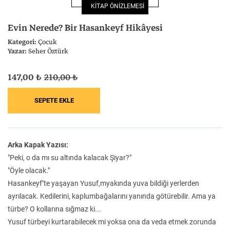
KİTAP ÖNİZLEMESİ
Felsefe
Kesişimler
Evin Nerede? Bir Hasankeyf Hikâyesi
Kategori:
Çocuk
Yazar:
Seher Öztürk
147,00 ₺
210,00 ₺
İnsan ve Toplum
Çocuk Kitaplığı
Arka Kapak Yazısı:
Klasik
Bilim
"Peki, o da mı su altında kalacak Şiyar?"
"Öyle olacak."
Hasankeyf’te yaşayan Yusuf,myakında yuva bildiği yerlerden
ayrılacak. Kedilerini, kaplumbağalarını yanında götürebilir. Ama ya
türbe? O kollarına sığmaz ki...
Yusuf türbeyi kurtarabilecek mi yoksa ona da veda etmek zorunda