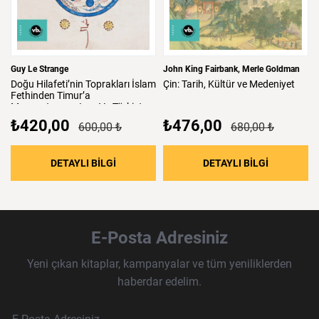
Guy Le Strange
John King Fairbank
Merle Goldman
Doğu
Hilafeti’nin
Toprakları
İslam
Çin:
Tarih,
Kültür
ve
Medeniyet
Fethinden
Timur’a
Mezopotamya,
Iran
Ve
Türkistan
₺420,00
₺476,00
600,00 ₺
680,00 ₺
: Doğu Hilafeti’nin Toprakları İslam Fethind
: Çin: Tari
DETAYLI BİLGİ
DETAYLI BİLGİ
E-Posta Adresiniz
Yeni çıkan kitaplar, kampanyalar ve tüm yeniliklerden
haberdar edelim.
Haber Bülteni Aboneliği
E-Posta Adresi
Örnek: isim@example.com
*