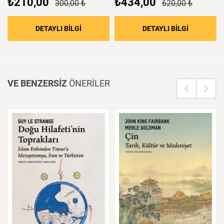
₺210,00
₺434,00
300,00 ₺
620,00 ₺
: İslamofobi Zamanlarında Psikoloji
: Dante’nin 
DETAYLI BİLGİ
DETAYLI BİLGİ
VE BENZERSİZ
ÖNERİLER