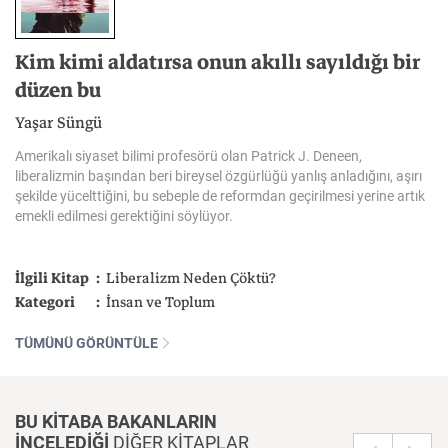
Kim kimi aldatırsa onun akıllı sayıldığı bir
düzen bu
Yaşar Süngü
Amerikalı
siyaset
bilimi
profesörü
olan
Patrick
J.
Deneen,
liberalizmin
başından
beri
bireysel
özgürlüğü
yanlış
anladığını,
aşırı
şekilde
yücelttiğini,
bu
sebeple
de
reformdan
geçirilmesi
yerine
artık
emekli
edilmesi
gerektiğini
söylüyor.
İlgili Kitap
Liberalizm Neden Çöktü?
Kategori
İnsan ve Toplum
TÜMÜNÜ GÖRÜNTÜLE
BU KİTABA BAKANLARIN
İNCELEDİĞİ
DİĞER KİTAPLAR