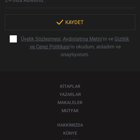
KAYDET
Üyelik Sözleşmesi
,
Aydınlatma Metni
'ni ve
Gizlilik
ve Çerez Politikası
'nı okudum, anladım ve
onaylıyorum.
KİTAPLAR
YAZARLAR
MAKALELER
MUTFAK
HAKKIMIZDA
KÜNYE