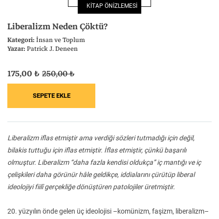
KİTAP ÖNİZLEMESİ
Felsefe
Kesişimler
Liberalizm Neden Çöktü?
Kategori:
İnsan ve Toplum
Yazar:
Patrick J. Deneen
175,00 ₺
250,00 ₺
İnsan ve Toplum
Çocuk Kitaplığı
Liberalizm iflas etmiştir ama verdiği sözleri tutmadığı için değil,
Klasik
Bilim
bilakis tuttuğu için iflas etmiştir. İflas etmiştir, çünkü başarılı
olmuştur. Liberalizm “daha fazla kendisi oldukça” iç mantığı ve iç
çelişkileri daha görünür hâle geldikçe, iddialarını çürütüp liberal
ideolojiyi fiilî gerçekliğe dönüştüren patolojiler üretmiştir.
20. yüzyılın önde gelen üç ideolojisi –komünizm, faşizm, liberalizm–