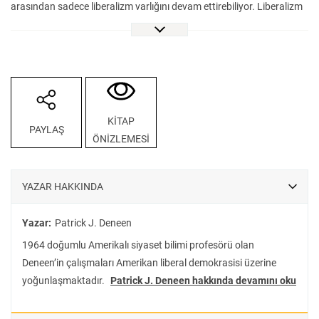
arasından sadece liberalizm varlığını devam ettirebiliyor. Liberalizm
ideolojik açıdan tarafsızmış gibi davranmayı, hâkimiyeti altındaki
zihinleri şekillendirmek gibi bir niyetinin olmadığına inandırmayı
başarmıştır. Liberalizmin özgürlük, zevk ve refah gibi vaatleri belki
de uzun ömrünün bir sırrıdır. Liberalizm halkların eşitliğine vurgu
yapıyor, ama günümüzde başta Amerika Birleşik Devletleri olmak
üzere, liberal ülkelerde maddi eşitsizlik giderek artıyor. Liberalizm
KİTAP
PAYLAŞ
bireyin özgürlüğüne dayanıyor, ama insanlık tarihinde görülmedik
ÖNİZLEMESİ
şekilde tahakküm kuran bir kamu örgütlenmesi liberal politikaların
uygulandığı ülkelerde zorunlu hâle gelmiş durumda. Liberalizm
aristokrasiyi kabul etmiyor, ama küresel elitlerin dünya hâkimiyetini
YAZAR HAKKINDA
sağlıyor. Liberalizm Neden Çöktü? sadece iki yıl içinde, Almanca,
Arapça, Japonca, Macarca gibi on iki dile çevrildi. Çağımızın en
Yazar:
Patrick J. Deneen
önemli toplumsal-ideolojik tartışmasının bu önemli eserini VakıfBank
1964 doğumlu Amerikalı siyaset bilimi profesörü olan
Kültür Yayınları Türk fikir dünyasının ilgisine sunuyor.
Deneen’in çalışmaları Amerikan liberal demokrasisi üzerine
yoğunlaşmaktadır.
Patrick J. Deneen hakkında devamını oku