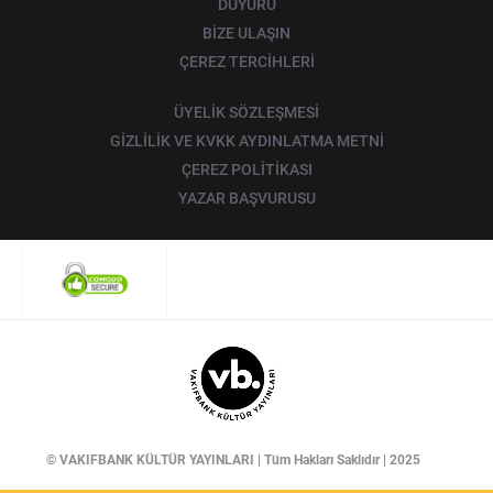
DUYURU
BİZE ULAŞIN
ÇEREZ TERCİHLERİ
ÜYELİK SÖZLEŞMESİ
GİZLİLİK VE KVKK AYDINLATMA METNİ
ÇEREZ POLİTİKASI
YAZAR BAŞVURUSU
© VAKIFBANK KÜLTÜR YAYINLARI | Tüm Hakları Saklıdır | 2025