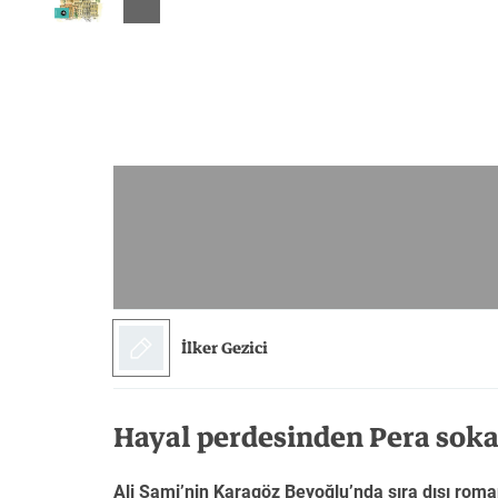
Sanat
Bilim
Felsefe
Klasik
Bilim
İlker Gezici
Hayal perdesinden Pera soka
Ali Sami’nin Karagöz Beyoğlu’nda sıra dışı roma