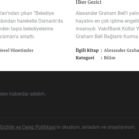
İlker Gezici
ları’ndan
çıkan
“Belediye:
Alexander Graham Bell’i yaln
abından
hareketle
Osmanlı’da
hayatını en çok işitme engelli
nden
taşra
belediyelerine
insanıydı. VakıfBank Kültür 
rcüman’a
anlattı.
Graham Bell Bağlantı Kurma k
tarihiyle birlikte okura sunuy
Yerel Yönetimler
İlgili Kitap
Alexander Graha
Kategori
Bilim
rden haberdar edelim.
Gizlilik ve Çerez Politikası
'nı okudum, anladım ve onaylıyorum.