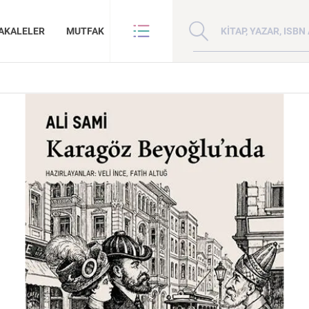
Kitap, yazar veya ISBN 
AKALELER
MUTFAK
VE BENZE
HAKKIMIZDA
ANLAR
GİZLİLİK POLİTİKASI
ANLAR
BİZE ULAŞIN
ER
YAZAR BAŞVURUSU
Sanat
İktisat
Doğu Hilafeti’nin
Çin: Tarih, Kültür ve
Kuzey Kafkasya
İnsan ve Toplum
Çocuk Kitaplığı
Zaman: Antik Teoriler ve Takipçileri
Toprakları İslam Fethinden Timur’a Mezopotamya, Iran Ve Türkistan
Medeniyet
Halkları
KATEGORİ:
KATEGORİ:
KATEGORİ: