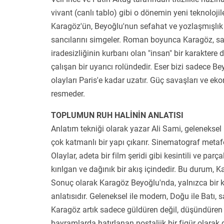
vivant (canlı tablo) gibi o dönemin yeni teknoloji
Karagöz'ün, Beyoğlu'nun sefahat ve yozlaşmışlık
sancılarını simgeler. Roman boyunca Karagöz, sade
iradesizliğinin kurbanı olan "insan" bir karakter
çalışan bir uyarıcı rolündedir. Eser bizi sadece B
olayları Paris'e kadar uzatır. Güç savaşları ve e
resmeder.
TOPLUMUN RUH HALİNİN ANLATISI
Anlatım tekniği olarak yazar Ali Sami, geleneks
çok katmanlı bir yapı çıkarır. Sinematograf metafo
Olaylar, adeta bir film şeridi gibi kesintili ve parça
kırılgan ve dağınık bir akış içindedir. Bu durum, 
Sonuç olarak Karagöz Beyoğlu'nda, yalnızca bir k
anlatısıdır. Geleneksel ile modern, Doğu ile Batı, s
Karagöz artık sadece güldüren değil, düşündüren ve
bayramlarda hatırlanan nostaljik bir figür olara