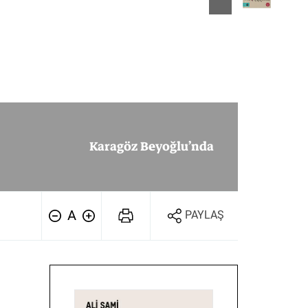
Tarih
Edebiyat
Sanat
Karagöz Beyoğlu’nda
A
PAYLAŞ