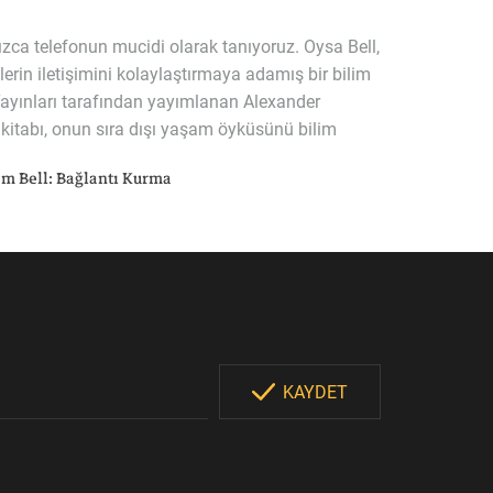
ızca telefonun mucidi olarak tanıyoruz. Oysa Bell,
lerin iletişimini kolaylaştırmaya adamış bir bilim
Yayınları tarafından yayımlanan Alexander
itabı, onun sıra dışı yaşam öyküsünü bilim
or
m Bell: Bağlantı Kurma
KAYDET