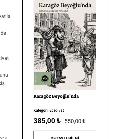
at'la
nde
ivat
yunu
çiş
Karagöz
Beyoğlu’nda
Kategori:
Edebiyat
385,00 ₺
550,00 ₺
leau
DETAYLI BİLGİ