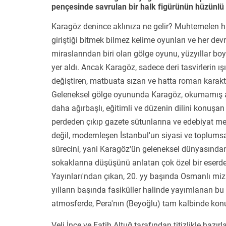
pençesinde savrulan bir halk figürünün hüzünl
Karagöz denince aklınıza ne gelir? Muhtemelen ha
giriştiği bitmek bilmez kelime oyunları ve her devr
miraslarından biri olan gölge oyunu, yüzyıllar bo
yer aldı. Ancak Karagöz, sadece deri tasvirlerin ışı
değiştiren, matbuata sızan ve hatta roman karakt
Geleneksel gölge oyununda Karagöz, okumamış ama
daha ağırbaşlı, eğitimli ve düzenin dilini konuşan ka
perdeden çıkıp gazete sütunlarına ve edebiyat me
değil, modernleşen
İstanbul
'un siyasi ve toplumsa
sürecini, yani Karagöz'ün geleneksel dünyasından 
sokaklarına düşüşünü anlatan çok özel bir eser
Yayınları'ndan çıkan, 20. yy başında Osmanlı miz
yılların başında fasiküller halinde yayımlanan b
atmosferde, Pera'nın (Beyoğlu) tam kalbinde kon
Veli İnce ve Fatih Altuğ tarafından titizlikle hazı