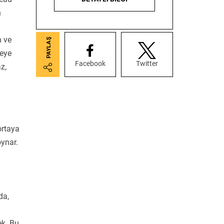
n
n ve
meye
Facebook
Twitter
z,
ortaya
oynar.
da,
ek. Bu