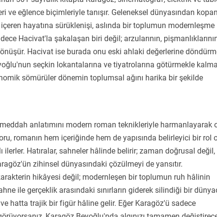
leri ve eğlence biçimleriyle tanışır. Geleneksel dünyasından kopa
 içeren hayatına sürüklenişi, aslında bir toplumun modernleşme
ce Hacivat'la şakalaşan biri değil; arzularının, pişmanlıklarını
e dönüşür. Hacivat ise burada onu eski ahlaki değerlerine döndür
eyoğlu'nun seçkin lokantalarına ve tiyatrolarına götürmekle kalma
konomik sömürüler dönemin toplumsal ağını harika bir şekilde
el meddah anlatımını modern roman teknikleriyle harmanlayarak 
ru, romanın hem içeriğinde hem de yapısında belirleyici bir rol 
lı ilerler. Hatıralar, sahneler hâlinde belirir; zaman doğrusal değil,
Karagöz'ün zihinsel dünyasındaki çözülmeyi de yansıtır.
arakterin hikâyesi değil; modernleşen bir toplumun ruh hâlinin
ahne ile gerçeklik arasındaki sınırların giderek silindiği bir dünya
 hatta trajik bir figür hâline gelir. Eğer Karagöz'ü sadece
k görüyorsanız, Karagöz Beyoğlu'nda algınızı tamamen değiştirec