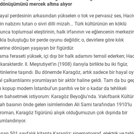
ü dönüşümünü mercek altına alıyor
yal perdesinin arkasından yükselen o tok ve pervasız ses, Haciv
in nabzını tutan o sivri dilli mizah... Türk kültürünün en köklü
yunca toplumsal eleştirinin, halk irfanının ve eğlencenin merkezi
kla buluştuğu bir perde oyunu değildir; o, devirlere göre kılık
erine dönüşen yaşayan bir figürdür.
 feraseti yüksek, içi dışı bir halk adamını temsil ederken; Hac
rakterdir. II. Meşrutiyet'in (1908) ilanıyla birlikte bu iki figür,
tinlerine taşındı. Bu dönemde Karagöz, artık sadece bir hayal o
l çalkantılarını yorumlayan bir aktör haline geldi. Tam da bu ge
kopup modern İstanbul'un parıltılı ve bir o kadar da tehlikeli
den bahsetmek istiyorum: Karagöz
Beyoğlu
'nda. Vakıfbank Kültür
ah basının önde gelen isimlerinden Ali Sami tarafından 1910'lu
u roman, Karagöz figürünü alışık olduğumuzun çok dışında bir
umlandırıyor.
rlanan 501 sayfalık kitapta Karagöz; sinematograf, elektrik ve tab