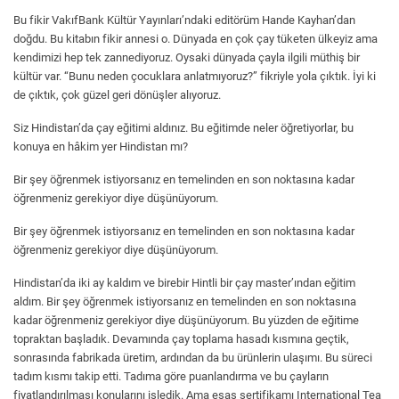
Bu fikir VakıfBank Kültür Yayınları’ndaki editörüm Hande Kayhan’dan
doğdu. Bu kitabın fikir annesi o. Dünyada en çok çay tüketen ülkeyiz ama
kendimizi hep tek zannediyoruz. Oysaki dünyada çayla ilgili müthiş bir
kültür var. “Bunu neden çocuklara anlatmıyoruz?” fikriyle yola çıktık. İyi ki
de çıktık, çok güzel geri dönüşler alıyoruz.
Siz Hindistan’da çay eğitimi aldınız. Bu eğitimde neler öğretiyorlar, bu
konuya en hâkim yer Hindistan mı?
Bir şey öğrenmek istiyorsanız en temelinden en son noktasına kadar
öğrenmeniz gerekiyor diye düşünüyorum.
Bir şey öğrenmek istiyorsanız en temelinden en son noktasına kadar
öğrenmeniz gerekiyor diye düşünüyorum.
Hindistan’da iki ay kaldım ve birebir Hintli bir çay master’ından eğitim
aldım. Bir şey öğrenmek istiyorsanız en temelinden en son noktasına
kadar öğrenmeniz gerekiyor diye düşünüyorum. Bu yüzden de eğitime
topraktan başladık. Devamında çay toplama hasadı kısmına geçtik,
sonrasında fabrikada üretim, ardından da bu ürünlerin ulaşımı. Bu süreci
tadım kısmı takip etti. Tadıma göre puanlandırma ve bu çayların
fiyatlandırılması konularını işledik. Ama esas sertifikamı International Tea