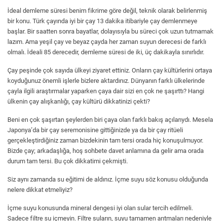
İdeal demleme süresi benim fikrime göre değil, teknik olarak belirlenmiş
bir konu. Türk çayında iyi bir çay 13 dakika itibariyle çay demlenmeye
başlar. Bir saatten sonra bayatlar, dolayısıyla bu süreci çok uzun tutmamak
lazım. Ama yeşil çay ve beyaz çayda her zaman suyun derecesi de farklı
olmalı. İdeali 85 derecedir, demleme süresi de iki, üç dakikayla sınırlıdır.
Çay peşinde çok sayıda ülkeyi ziyaret ettiniz. Onların çay kültürlerini ortaya
koyduğunuz önemli işlerle bizlere aktardınız. Dünyanın farklı ülkelerinde
çayla ilgili araştırmalar yaparken çaya dair sizi en çok ne şaşırttı? Hangi
ülkenin çay alışkanlığı, çay kültürü dikkatinizi çekti?
Beni en çok şaşırtan şeylerden biri çaya olan farklı bakış açılarıydı. Mesela
Japonya’da bir çay seremonisine gittiğinizde ya da bir çay ritüeli
gerçekleştirdiğiniz zaman bizdekinin tam tersi orada hiç konuşulmuyor.
Bizde çay; arkadaşlığa, hoş sohbete davet anlamına da gelir ama orada
durum tam tersi. Bu çok dikkatimi çekmişti.
Siz aynı zamanda su eğitimi de aldınız. İçme suyu söz konusu olduğunda
nelere dikkat etmeliyiz?
İçme suyu konusunda mineral dengesi iyi olan sular tercih edilmeli.
Sadece filtre su içmeyin. Filtre suların, suyu tamamen arıtmaları nedeniyle