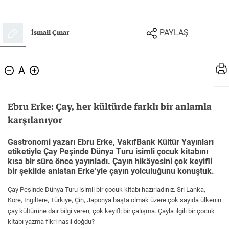
Felsefe
Kesişimler
İsmail Çınar
PAYLAŞ
A
İnsan ve Toplum
Çocuk Kitaplığı
Ebru Erke: Çay, her kültürde farklı bir anlamla
karşılanıyor
Gastronomi yazarı Ebru Erke, VakıfBank Kültür Yayınları
Klasik
Bilim
etiketiyle Çay Peşinde Dünya Turu isimli çocuk kitabını
kısa bir süre önce yayınladı. Çayın hikâyesini çok keyifli
bir şekilde anlatan Erke’yle çayın yolculuğunu konuştuk.
Çay Peşinde Dünya Turu isimli bir çocuk kitabı hazırladınız. Sri Lanka,
Kore, İngiltere, Türkiye, Çin, Japonya başta olmak üzere çok sayıda ülkenin
çay kültürüne dair bilgi veren, çok keyifli bir çalışma. Çayla ilgili bir çocuk
kitabı yazma fikri nasıl doğdu?