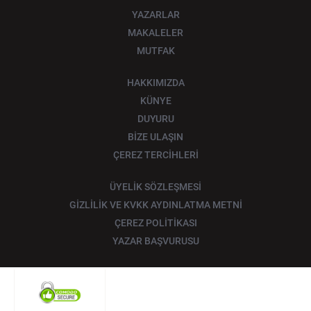
YAZARLAR
MAKALELER
MUTFAK
HAKKIMIZDA
KÜNYE
DUYURU
BİZE ULAŞIN
ÇEREZ TERCİHLERİ
ÜYELİK SÖZLEŞMESİ
GİZLİLİK VE KVKK AYDINLATMA METNİ
ÇEREZ POLİTİKASI
YAZAR BAŞVURUSU