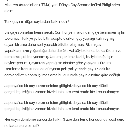
Masters Association (ITMA) yani Dünya Çay Sommelier’leri Birliği’nden
aldım.
Türk çayının diğer çaylardan farkı nedir?
Biz çayı sonradan benimsedik. Cumhuriyetin ardından çayı benimsemiş bir
toplumuz. Türkiye’ye bu bitki adapte olurken çay yaprağı kalınlaşmış,
dayanıklı ama daha sert yapraklı bitkiler oluşmuş. Bizim çay
yapraklarımızın yoğunluğu daha düşük. Hal böyle olunca bu da üretim ve
demleme şekline yansımış. Üretim şeklimiz farklı, bu iyi olduğu için
söylemiyorum. Çayımızın yaprağı ve cinsine göre yapıyoruz üretimi.
Demleme konusunda da dünyanın pek çok yerinde çay 15 dakika
demlendikten sonra içilmez ama bu durumda çayın cinsine göre değişir.
Japonya’da bir çay seremonisine gittiğinizde ya da bir çay ritüeli
gerçekleştirdiğiniz zaman bizdekinin tam tersi orada hiç konuşulmuyor.
Japonya’da bir çay seremonisine gittiğinizde ya da bir çay ritüeli
gerçekleştirdiğiniz zaman bizdekinin tam tersi orada hiç konuşulmuyor.
Her çayın demleme süreci de farklı. Sizce demleme konusunda ideal süre
ne kadar süre olmalı?