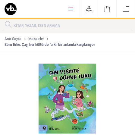
Ki
KİTAPLAR
KATEGORİLER
ÇOK SATANLAR
Ana Sayfa
Makaleler
Ebru Erke: Çay, her kültürde farklı bir anlamla karşılanıyor
YENİ ÇIKANLAR
Tarih
Edebiyat
MAKALELER
MUTFAK
KİTAPLAR
HAKKIMIZDA
Sanat
İktisat
YAZARLAR
GİZLİLİK POLİTİKASI
MAKALELER
BİZE ULAŞIN
MUTFAK
YAZAR BAŞVURUSU