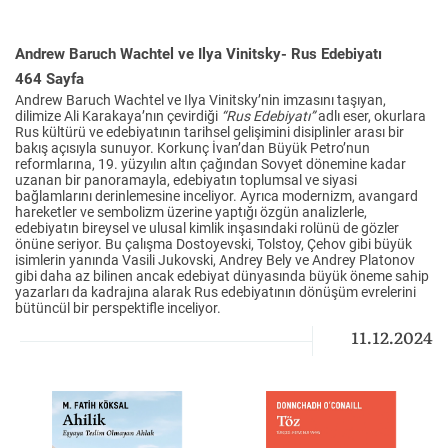
Andrew Baruch Wachtel ve Ilya Vinitsky- Rus Edebiyatı
464 Sayfa
Andrew Baruch Wachtel ve Ilya Vinitsky’nin imzasını taşıyan,
dilimize Ali Karakaya’nın çevirdiği
“Rus Edebiyatı”
adlı eser, okurlara
Rus kültürü ve edebiyatının tarihsel gelişimini disiplinler arası bir
bakış açısıyla sunuyor. Korkunç İvan’dan Büyük Petro’nun
reformlarına, 19. yüzyılın altın çağından Sovyet dönemine kadar
uzanan bir panoramayla, edebiyatın toplumsal ve siyasi
bağlamlarını derinlemesine inceliyor. Ayrıca modernizm, avangard
hareketler ve sembolizm üzerine yaptığı özgün analizlerle,
edebiyatın bireysel ve ulusal kimlik inşasındaki rolünü de gözler
önüne seriyor. Bu çalışma Dostoyevski, Tolstoy, Çehov gibi büyük
isimlerin yanında Vasili Jukovski, Andrey Bely ve Andrey Platonov
gibi daha az bilinen ancak edebiyat dünyasında büyük öneme sahip
yazarları da kadrajına alarak Rus edebiyatının dönüşüm evrelerini
bütüncül bir perspektifle inceliyor.
11.12.2024