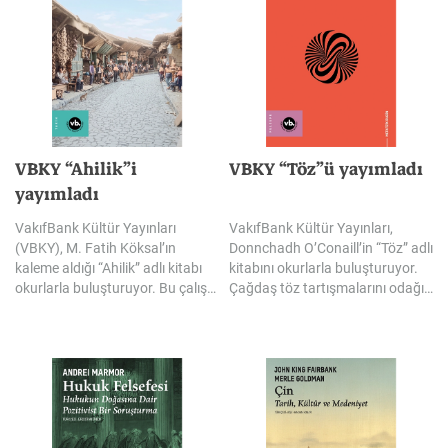
VBKY “Ahilik”i
VBKY
“Töz”ü
yayımladı
yayımladı
VakıfBank Kültür Yayınları
VakıfBank Kültür Yayınları,
(VBKY), M. Fatih Köksal’ın
Donnchadh O’Conaill’in “Töz” adlı
kaleme aldığı “Ahilik” adlı kitabı
kitabını okurlarla buluşturuyor.
okurlarla buluşturuyor. Bu çalışma, Ahilik’i efsanelerin ve tekrar edilen kabullerin ötesine taşıyarak tarihî kaynaklar ışığında yeniden ele alıyor. Ahilik’in yalnızca geçmişte kalmış bir teşkilat değil; İslami ve tasavvufi kaynaklardan beslenen, dürüstlüğü, adaleti, liyakati, paylaşmayı ve insanı merkeze alan değerleriyle çağları aşan bir ahlak ve hayat anlayışı olduğunu gözler önüne seriyor.
Çağdaş töz tartışmalarını odağına alan eser, töz kavramını ontolojinin temel kategorilerinden biri olarak ele alırken, metafizik sistemlerdeki yerini ve bir varlığın hangi ölçütlerle töz olarak nitelendirilebileceğini inceliyor. Kitap ayrıca, tözlerin varlığına ilişkin farklı argümanları ve hangi varlıkların töz olarak kabul edilebileceğine dair felsefi yaklaşımları bir araya getiriyor.