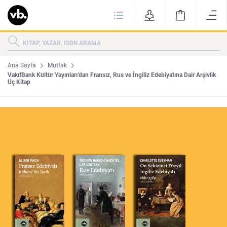
Ki
KİTAPLAR
KATEGORİLER
ÇOK SATANLAR
Ana Sayfa
Mutfak
VakıfBank Kültür Yayınları’dan Fransız, Rus ve İngiliz Edebiyatına Dair Arşivlik
Üç Kitap
YENİ ÇIKANLAR
Tarih
Edebiyat
MAKALELER
MUTFAK
KİTAPLAR
HAKKIMIZDA
Sanat
İktisat
YAZARLAR
GİZLİLİK POLİTİKASI
MAKALELER
BİZE ULAŞIN
MUTFAK
YAZAR BAŞVURUSU