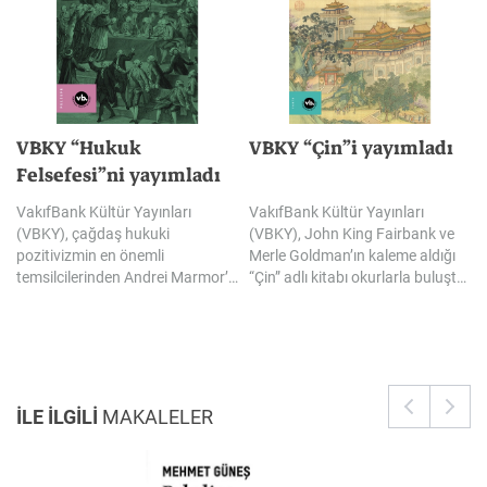
VBKY “Hukuk
VBKY
“Çin”i
yayımladı
Felsefesi”ni yayımladı
VakıfBank Kültür Yayınları
VakıfBank Kültür Yayınları
(VBKY), çağdaş hukuki
(VBKY), John King Fairbank ve
pozitivizmin en önemli
Merle Goldman’ın kaleme aldığı
temsilcilerinden Andrei Marmor’un kaleme aldığı “Hukuk Felsefesi” adlı kitabı okurlarla buluşturuyor. Bu kapsamlı çalışma hukuk felsefesinin temel tartışmalarına odaklanıyor; pozitivist gelenekle eleştirel bir diyaloğa girerek geçerlilik, normatiflik, yorum ve hukuk dili etrafındaki meseleleri yoğun fakat anlaşılır bir üslupla ele alıyor.
“Çin” adlı kitabı okurlarla buluşturuyor. Bu kapsamlı çalışma Çin’in yükselişini tarihsel derinliğiyle kavramak isteyenler için güçlü ve ufuk açıcı bir rehber olma özelliği taşıyor.
İLE İLGİLİ
MAKALELER