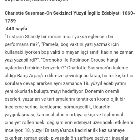
Charlotte Sussman-On Sekizinci Yüzyıl İngiliz Edebiyatı 1660-
1789
440 sayfa
“Tristram Shandy bir roman mıdır yoksa eğlenceli bir
performans mı?”, “Pamela, boş vaktini yazı yazmak için
kullanabiliyorken boş vakti olmayan işçi sınıfı kadın ne zaman
yazı yazabilirdi?”, “Orronoko ile Robinson Crouse hangi
açılardan birbirine benzerler?” Charlotte Sussman’ın kaleme
aldığı Barış Arpaç’ın dilimize çevirdiği bu kitap, bu tür kışkırtıcı
sorulara cevap ararken aynı zamanda 18. yüzyıl edebiyatını
yeni okurlarla buluşturmayı hedefliyor. Dönemin önemli
eserleri, yazarları ve tartışmalarını tanıtırken kronolojik bir
inceleme yerine, kentleşme, sömürgecilik, ticaretin
yaygınlaşması, kamusal alanın ortaya çıkışı ve toplumsal
cinsiyet rollerindeki değişimlerin edebiyat üzerindeki etkilerini
inceliyor. 18. yüzyıl Britanya’sında kadınlar ilk kez sahneye
çıkarken roman edebi piyasada ön safhaya geçiyor, insanlar