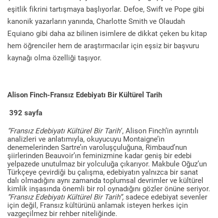
eşitlik fikrini tartışmaya başlıyorlar. Defoe, Swift ve Pope gibi
kanonik yazarların yanında, Charlotte Smith ve Olaudah
Equiano gibi daha az bilinen isimlere de dikkat çeken bu kitap
hem öğrenciler hem de araştırmacılar için eşsiz bir başvuru
kaynağı olma özelliği taşıyor.
Alison Finch-Fransız Edebiyatı Bir Kültürel Tarih
392 sayfa
“Fransız Edebiyatı Kültürel Bir Tarih”
, Alison Finch’in ayrıntılı
analizleri ve anlatımıyla, okuyucuyu Montaigne’in
denemelerinden Sartre’ın varoluşçuluğuna, Rimbaud’nun
şiirlerinden Beauvoir’ın feminizmine kadar geniş bir edebi
yelpazede unutulmaz bir yolculuğa çıkarıyor. Makbule Oğuz’un
Türkçeye çevirdiği bu çalışma, edebiyatın yalnızca bir sanat
dalı olmadığını aynı zamanda toplumsal devrimler ve kültürel
kimlik inşasında önemli bir rol oynadığını gözler önüne seriyor.
“Fransız Edebiyatı Kültürel Bir Tarih”,
sadece edebiyat sevenler
için değil, Fransız kültürünü anlamak isteyen herkes için
vazgeçilmez bir rehber niteliğinde.