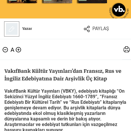
Felsefe
Kesişimler
Yazar
PAYLAŞ
İnsan ve Toplum
Çocuk Kitaplığı
A
VakıfBank Kültür Yayınları’dan Fransız, Rus ve
İngiliz Edebiyatına Dair Arşivlik Üç Kitap
Klasik
Bilim
VakıfBank Kültür Yayınları (VBKY), edebiyatı kitaplığı “On
Sekizinci Yüzyıl İngiliz Edebiyatı 1660-1789”, “Fransız
Edebiyatı Bir Kültürel Tarih” ve “Rus Edebiyatı” kitaplarıyla
genişlemeye devam ediyor. Bu arşivlik kitaplarla dünya
edebiyatında ekol olmuş klasikleşmiş yazarların
dünyalarına kapsamlı ve derin bir bakış atıyor.
Araştırmacılar ve edebiyat tutkunları için vazgeçilmez
başvuru kaynakları sunuyor.