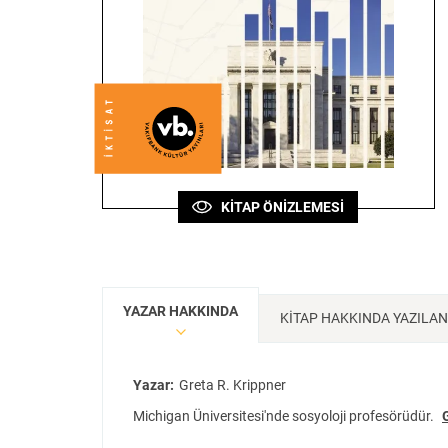
Sanat
Bilim
Klasik
Bilim
KİTAP ÖNİZLEMESİ
YAZAR HAKKINDA
KİTAP HAKKINDA YAZILA
Yazar:
Greta R. Krippner
Michigan Üniversitesi'nde sosyoloji profesörüdür.