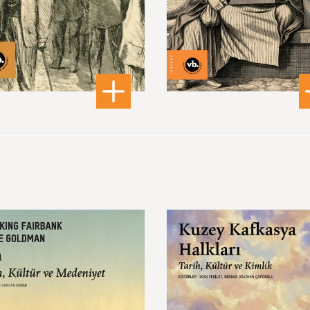
180,00 ₺
560,00 ₺
dları ve Toplumsal Hareketliliğin Tarihi
: Borsa
: Os
DETAYLI BİLGİ
DETAYLI BİLGİ
Kuzey
Kafkasya
Halkları
Tarih,
Kültür
ve
niyet