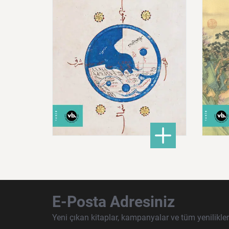
600,00 ₺
: Doğu Hilafeti’nin Toprak
DETAYLI BİLGİ
E-Posta Adresiniz
Yeni çıkan kitaplar, kampanyalar ve tüm yenilikle