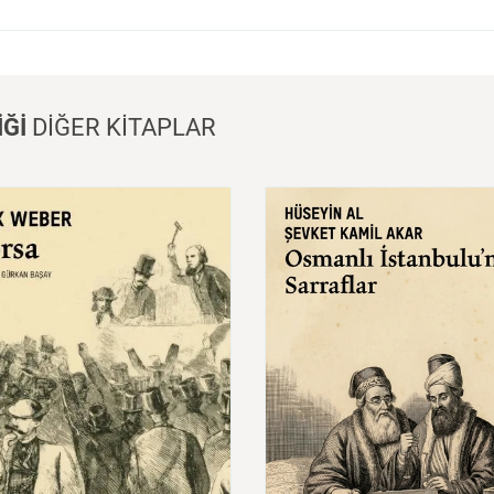
İĞİ
DİĞER KİTAPLAR
a
Osmanlı
İstanbulu’nda
Sarraflar