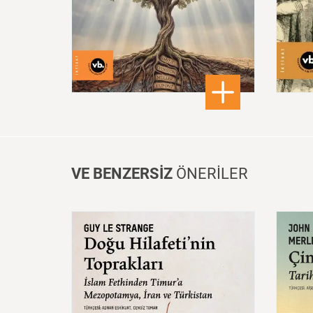
480,00 ₺
: Oğullar da Yükselir: Soya
DETAYLI BİLGİ
VE BENZERSİZ
ÖNERİLER
Doğu
Hilafeti’nin
Toprakları
İslam
Fethinden
Timur’a
Çin:
Mezopotamya,
Iran
Ve
Mede
Türkistan