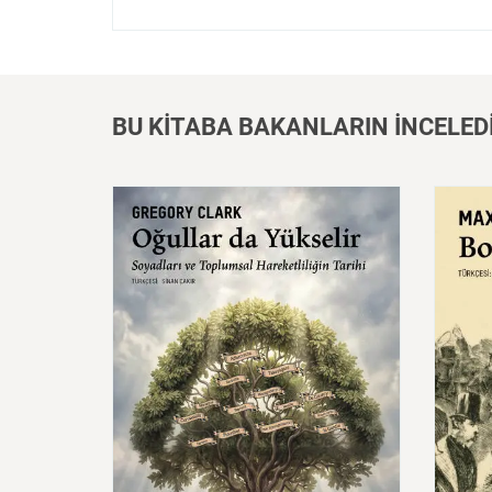
BU KİTABA BAKANLARIN İNCELED
Oğullar
da
Yükselir:
Soyadları
Bors
ve
Toplumsal
Hareketliliğin
Tarihi