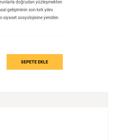
Tarih
Tarih
Edebiyat
 sorunlarla doğrudan yüzleşmekten
l gelişiminin son kırk yılını
i siyaset sosyolojisine yeniden
 finansallaşmaya elverişli bir
odaklanmaktadır: (1) 1970’ler ve
in başındaki büyük mali
vik eden politikalar ve (3)
ütülmesindeki zorluklar.
sadi hayatının bu önemli kavramı,