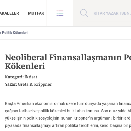
Kitap, yazar veya ISBN 
AKALELER
MUTFAK
 Politik Kökenleri
VE BENZE
HAKKIMIZDA
ANLAR
GİZLİLİK POLİTİKASI
Neoliberal Finansallaşmanın Po
ANLAR
BİZE ULAŞIN
Kökenleri
ER
YAZAR BAŞVURUSU
Sanat
İktisat
Kategori:
İktisat
Yazar:
Greta R. Krippner
Başta Amerikan ekonomisi olmak üzere tüm dünyada yaşanan finansal ç
çağının tarihsel ve politik kökenleri bu kitabın konusu. Son otuz yılda
Madde, Uzay ve
Doğu Hilafeti’nin
Çin: Tarih, Kültür
İnsan ve Toplum
Çocuk Kitaplığı
yükselişinin politik sosyolojisini sunan Krippner’ın argümanı, birbiri a
ma
Zaman: Antik Teoriler ve Takipçileri
Toprakları İslam Fethinden Timur’a Mezopotamya, Iran Ve Türkistan
Medeniyet
piyasada finansallaşmayı artıran politika tercihlerini, kendi başına bir p
KATEGORİ:
KATEGORİ:
KATEGORİ: