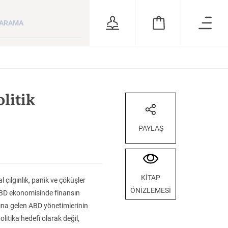
ara
RSİZ
ÖNERİLER
litik
PAYLAŞ
KİTAP
ılgınlık, panik ve çöküşler
ÖNİZLEMESİ
 ABD ekonomisinde finansın
 ve
Kuzey Kafkasya
Milletim Bahtiyar
Bütün Şiirleri
rdına gelen ABD yönetimlerinin
Halkları
Olsun Celal Bayar’ın Cumhurbaşkanlığı Dönemi
olitika hedefi olarak değil,
KATEGORİ:
KATEGORİ:
KATEGORİ: