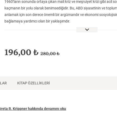
Felsefe
Tarih
Tarih
1960’ların sonunda ortaya çıkan mali kriz ve meşruiyet krizi gibi acil
kaçmanın bir yolu olarak benimsediğidir. Bu, ABD siyasetinin ve toplumsa
anlamak için son derece önemli bir argümandır ve ekonomi sosyolojisin
bağlamaya yardımcı olan bir yaklaşımdır.
Michigan Üniversitesi Sosyoloji Bölümü hocalarından Greta R. Krippner,
makro ortamın yaratılmasında hayati önem taşıyan devlet eylemlerine 
1980’ler boyunca finansal piyasaların serbestleştirilmesi; (2) 1980’ler
dengesizlikler bağlamında ABD ekonomisine yabancı sermaye girişini teş
196,00 ₺
280,00 ₺
1979’da sıkı para politikalarına geçişin ardından para politikasının yür
VakıfBank Kültür Yayınları’nın iktisat dizisinin bu kitabı, günümüz ikti
finansallaşma’yı tarihsel sosyolojinin perspektifinden anlatıyor.
NLAR
KİTAP ÖZELLİKLERİ
Greta R. Krippner hakkında devamını oku