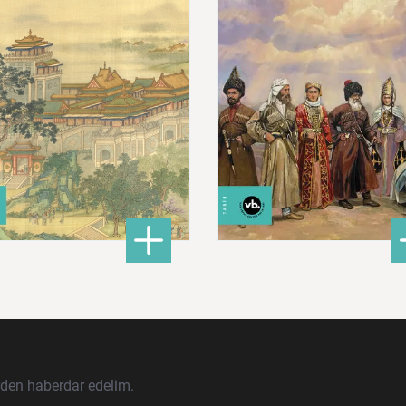
680,00 ₺
620,00 ₺
ları İslam Fethinden Timur’a Mezopotamya, Iran Ve Türkistan
: Çin: Tarih, Kültür ve Medeniyet
: Ku
DETAYLI BİLGİ
DETAYLI BİLGİ
rden haberdar edelim.