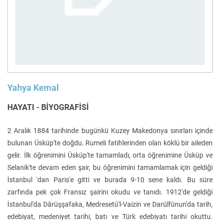
Felsefe
Kesişimler
İnsan ve Toplum
Çocuk Kitaplığı
Yahya Kemal
HAYATI - BİYOGRAFİSİ
2 Aralık 1884 tarihinde bugünkü Kuzey Makedonya sınırları içinde
Klasik
Bilim
bulunan Üsküp'te doğdu. Rumeli fatihlerinden olan köklü bir aileden
gelir. İlk öğrenimini Üsküp'te tamamladı, orta öğrenimine Üsküp ve
Selanik'te devam eden şair, bu öğrenimini tamamlamak için geldiği
İstanbul 'dan Paris'e gitti ve burada 9-10 sene kaldı. Bu süre
zarfında pek çok Fransız şairini okudu ve tanıdı. 1912'de geldiği
İstanbul'da Dârüşşafaka, Medresetü'l-Vaizin ve Darülfünun'da tarih,
edebiyat, medeniyet tarihi, batı ve Türk edebiyatı tarihi okuttu.