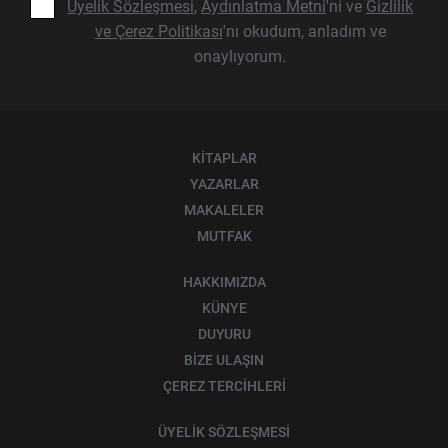
Üyelik Sözleşmesi
,
Aydınlatma Metni
'ni ve
Gizlilik
ve Çerez Politikası
'nı okudum, anladım ve
onaylıyorum.
KİTAPLAR
YAZARLAR
MAKALELER
MUTFAK
HAKKIMIZDA
KÜNYE
DUYURU
BİZE ULAŞIN
ÇEREZ TERCİHLERİ
ÜYELİK SÖZLEŞMESİ