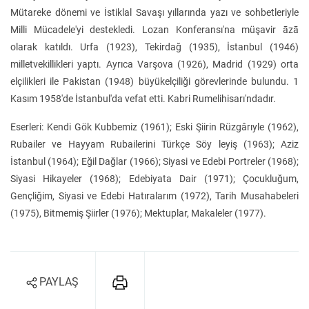
Mütareke dönemi ve İstiklal Savaşı yıllarında yazı ve sohbetleriyle
Milli Mücadele'yi destekledi. Lozan Konferansı'na müşavir āzā
olarak katıldı. Urfa (1923), Tekirdağ (1935), İstanbul (1946)
milletvekillikleri yaptı. Ayrıca Varşova (1926), Madrid (1929) orta
elçilikleri ile Pakistan (1948) büyükelçiliği görevlerinde bulundu. 1
Kasım 1958'de İstanbul'da vefat etti. Kabri Rumelihisarı'ndadır.
Eserleri: Kendi Gök Kubbemiz (1961); Eski Şiirin Rüzgârıyle (1962),
Rubailer ve Hayyam Rubailerini Türkçe Söy leyiş (1963); Aziz
İstanbul (1964); Eğil Dağlar (1966); Siyasi ve Edebi Portreler (1968);
Siyasi Hikayeler (1968); Edebiyata Dair (1971); Çocukluğum,
Gençliğim, Siyasi ve Edebi Hatıralarım (1972), Tarih Musahabeleri
(1975), Bitmemiş Şiirler (1976); Mektuplar, Makaleler (1977).
PAYLAŞ