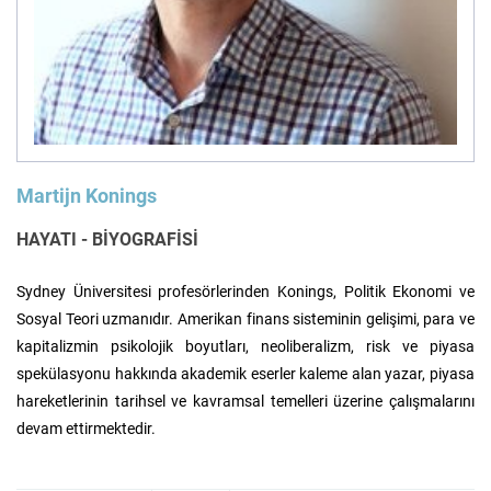
Felsefe
Kesişimler
İnsan ve Toplum
Çocuk Kitaplığı
Martijn Konings
HAYATI - BİYOGRAFİSİ
Sydney Üniversitesi profesörlerinden Konings, Politik Ekonomi ve
Klasik
Bilim
Sosyal Teori uzmanıdır. Amerikan finans sisteminin gelişimi, para ve
kapitalizmin psikolojik boyutları, neoliberalizm, risk ve piyasa
spekülasyonu hakkında akademik eserler kaleme alan yazar, piyasa
hareketlerinin tarihsel ve kavramsal temelleri üzerine çalışmalarını
devam ettirmektedir.