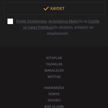
KAYDET
Üyelik Sözleşmesi
,
Aydınlatma Metni
'ni ve
Gizlilik
ve Çerez Politikası
'nı okudum, anladım ve
onaylıyorum.
KİTAPLAR
YAZARLAR
MAKALELER
MUTFAK
HAKKIMIZDA
KÜNYE
DUYURU
BİZE ULAŞIN