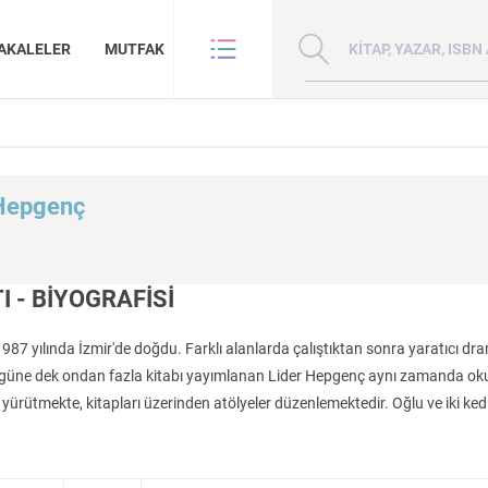
Kitap, yazar veya ISBN 
AKALELER
MUTFAK
VE BENZE
HAKKIMIZDA
ANLAR
GİZLİLİK POLİTİKASI
 Hepgenç
ANLAR
BİZE ULAŞIN
ER
YAZAR BAŞVURUSU
Sanat
İktisat
I - BİYOGRAFİSİ
987 yılında İzmir'de doğdu. Farklı alanlarda çalıştıktan sonra yaratıcı dr
ugüne dek ondan fazla kitabı yayımlanan Lider Hepgenç aynı zamanda okul
 yürütmekte, kitapları üzerinden atölyeler düzenlemektedir. Oğlu ve iki ked
Madde, Uzay ve
Doğu Hilafeti’nin
Çin: Tarih, Kültür
İnsan ve Toplum
Çocuk Kitaplığı
ma
Zaman: Antik Teoriler ve Takipçileri
Toprakları İslam Fethinden Timur’a Mezopotamya, Iran Ve Türkistan
Medeniyet
KATEGORİ:
KATEGORİ:
KATEGORİ: