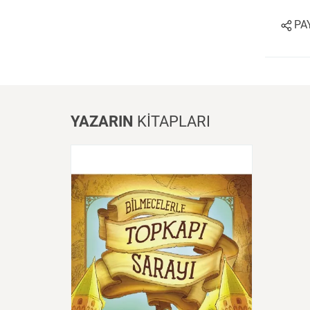
Sanat
Bilim
PA
Klasik
Bilim
YAZARIN
KİTAPLARI
Bilmecelerle
Topkapı
Sarayı