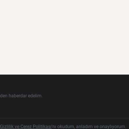
rden haberdar edelim.
Gizlilik ve Çerez Politikası
'nı okudum, anladım ve onaylıyorum.