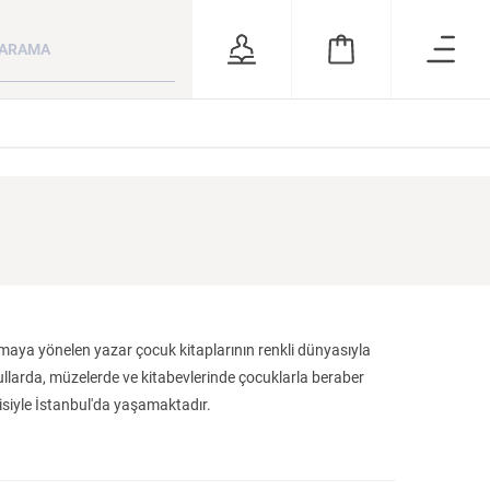
ara
RSİZ
ÖNERİLER
amaya yönelen yazar çocuk kitaplarının renkli dünyasıyla
larda, müzelerde ve kitabevlerinde çocuklarla beraber
isiyle İstanbul'da yaşamaktadır.
 ve
Kuzey Kafkasya
Milletim Bahtiyar
Bütün Şiirleri
Halkları
Olsun Celal Bayar’ın Cumhurbaşkanlığı Dönemi
KATEGORİ:
KATEGORİ:
KATEGORİ: