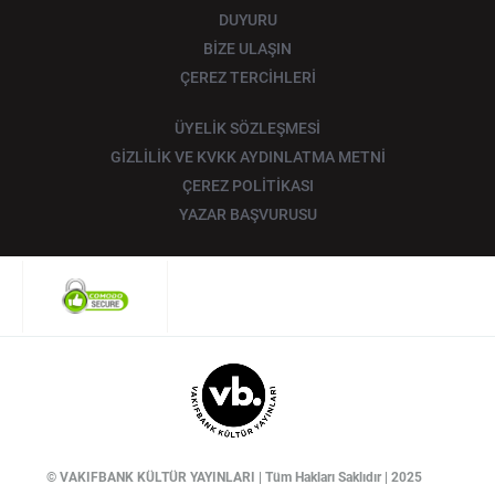
DUYURU
BİZE ULAŞIN
ÇEREZ TERCİHLERİ
ÜYELİK SÖZLEŞMESİ
GİZLİLİK VE KVKK AYDINLATMA METNİ
ÇEREZ POLİTİKASI
YAZAR BAŞVURUSU
© VAKIFBANK KÜLTÜR YAYINLARI | Tüm Hakları Saklıdır | 2025