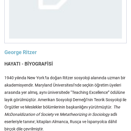
Felsefe
Kesişimler
İnsan ve Toplum
Çocuk Kitaplığı
George Ritzer
HAYATI - BİYOGRAFİSİ
1940 yılında New York
’
ta doğan Ritzer sosyoloji alanında uzman bir
Klasik
Bilim
akademisyendir. Maryland Üniversitesi’nde seçkin öğretim üyeleri
arasında yer almış, aynı üniversitede “Teaching Excellence” ödülüne
layık görülmüştür. Amerikan Sosyoloji Derneği’nin Teorik Sosyoloji ile
Örgütler ve Meslekler bölümlerinin başkanlığını yürütmüştür.
The
McDonaldization of Society
ve
Metatheorizing in Sociology
adlı
eserleriyle tanınır; kitapları Almanca, Rusça ve İspanyolca dâhil
birçok dile çevrilmiştir.