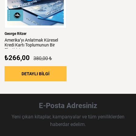
George Ritzer
Amerika’yı
Anlatmak
Küresel
Kredi
Kartı
Toplumunun
Bir
Eleştirisi
₺266,00
380,00 ₺
DETAYLI BİLGİ
E-Posta Adresiniz
Yeni çıkan kitaplar, kampanyalar ve tüm yeniliklerden
haberdar edelim.
E-Posta Adresi
Örnek: isim@example.com
*