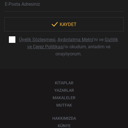
Haber Bülteni Aboneliği
KAYDET
Üyelik Sözleşmesi
,
Aydınlatma Metni
'ni ve
Gizlilik
ve Çerez Politikası
'nı okudum, anladım ve
onaylıyorum.
KİTAPLAR
YAZARLAR
MAKALELER
MUTFAK
HAKKIMIZDA
KÜNYE