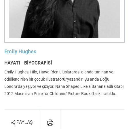
Felsefe
Kesişimler
İnsan ve Toplum
Çocuk Kitaplığı
Emily Hughes
HAYATI - BİYOGRAFİSİ
Emily Hughes, Hilo, Hawaii'den uluslararası alanda tanınan ve
ödüllendirilen bir çocuk illüstratörü/yazarıdır. Şu anda Doğu
Klasik
Bilim
Londra'da yaşıyor ve çiziyor. Nana Shaped Like a Banana adlı kitabı
2012 Macmillan Prize for Childrens' Picture Books'ta ikinci oldu.
PAYLAŞ