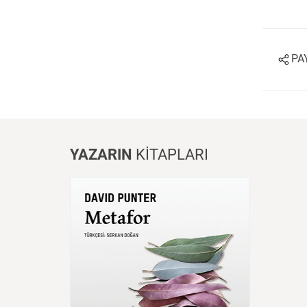
Sanat
Bilim
PA
Klasik
Bilim
YAZARIN
KİTAPLARI
Metafor