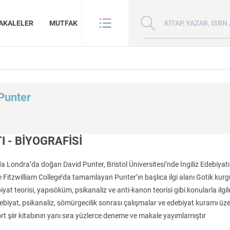
Kitap, yazar veya ISBN 
AKALELER
MUTFAK
VE BENZE
HAKKIMIZDA
ANLAR
GİZLİLİK POLİTİKASI
Punter
ANLAR
BİZE ULAŞIN
ER
YAZAR BAŞVURUSU
Sanat
İktisat
I - BİYOGRAFİSİ
da Londra’da doğan David Punter, Bristol Üniversitesi’nde İngiliz Edebiyat
Fitzwilliam College’da tamamlayan Punter’ın başlıca ilgi alanı Gotik kur
ebiyat teorisi, yapısöküm, psikanaliz ve anti-kanon teorisi gibi konularla i
Madde, Uzay ve
Doğu Hilafeti’nin
Çin: Tarih, Kültür
biyat, psikanaliz, sömürgecilik sonrası çalışmalar ve edebiyat kuramı üzeri
İnsan ve Toplum
Çocuk Kitaplığı
ma
Zaman: Antik Teoriler ve Takipçileri
Toprakları İslam Fethinden Timur’a Mezopotamya, Iran Ve Türkistan
Medeniyet
ört şiir kitabının yanı sıra yüzlerce deneme ve makale yayımlamıştır
KATEGORİ:
KATEGORİ:
KATEGORİ: