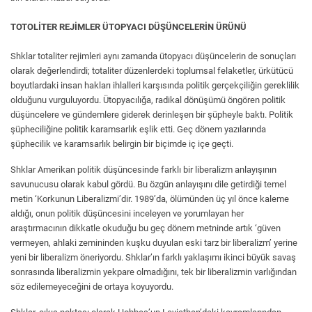
TOTOLİTER REJİMLER ÜTOPYACI DÜŞÜNCELERİN ÜRÜNÜ
Shklar totaliter rejimleri aynı zamanda ütopyacı düşüncelerin de sonuçları
olarak değerlendirdi; totaliter düzenlerdeki toplumsal felaketler, ürkütücü
boyutlardaki insan hakları ihlalleri karşısında politik gerçekçiliğin gereklilik
olduğunu vurguluyordu. Ütopyacılığa, radikal dönüşümü öngören politik
düşüncelere ve gündemlere giderek derinleşen bir şüpheyle baktı. Politik
şüpheciliğine politik karamsarlık eşlik etti. Geç dönem yazılarında
şüphecilik ve karamsarlık belirgin bir biçimde iç içe geçti.
Shklar Amerikan politik düşüncesinde farklı bir liberalizm anlayışının
savunucusu olarak kabul gördü. Bu özgün anlayışını dile getirdiği temel
metin ‘Korkunun Liberalizmi’dir. 1989’da, ölümünden üç yıl önce kaleme
aldığı, onun politik düşüncesini inceleyen ve yorumlayan her
araştırmacının dikkatle okuduğu bu geç dönem metninde artık ‘güven
vermeyen, ahlaki zemininden kuşku duyulan eski tarz bir liberalizm’ yerine
yeni bir liberalizm öneriyordu. Shklar’ın farklı yaklaşımı ikinci büyük savaş
sonrasında liberalizmin yekpare olmadığını, tek bir liberalizmin varlığından
söz edilemeyeceğini de ortaya koyuyordu.