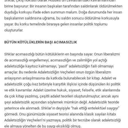
Shklar, çıkış noktası olarak Hobbes’un Leviathan’daki kavramlarından
birine başvurur: Bir insanın başkaları tarafından saldırılarak öldürülmekten
duyduğu korkuyu ifade eden summun malum. Doğa durumunda her insan
başkalarının saldırısına uğrama, bu saldırı sonucu öldürülme korkusuyla
yaşar. Bu korku temelinde biraraya gelen insanlar politik toplumu
oluştururlar.
BÜTÜN KÖTÜLÜKLERİN BAŞI ACIMASIZLIK
Shklar acımasızlığı bütün kötülüklerin en başında sayar. Onun liberalizmi
de acımasızlığı engellemeyi, acımasızlığın ve zalimliğin yol açtığı
adaletsizliğe kayıtsız kalmamayı, ‘pasif’ adaletsizliğin faili olmamayı
amaçlar. Bu nedenle Adaletsizliğin Veçheleri onun özgün liberalizm
anlayışının anlaşılmasına da katkıda bulunabilecek bir kitap. Adalet ve
adaletsizlik çoğu kez birbiriyle karşıtlık ilişkisi içinde düşünülen iki politik
ve etik kavramlar. Adalet üzerine hukuk, siyaset, felsefe, etik alanlarında
da çok kitap yazılmış, çeşitli adalet teorileri oluşturulmuştur; ancak aynı
şeyi adaletsizlik açısından söylemek mümkün değil. Adaletsizlik teoride
yeterince ele alınmadı. Shklar’ın deyişiyle “hak ettiği entelektüel saygıyı”
görmedi. Onu günümüzde siyaset teorisi alanında klasik sayılan kitabı
Adaletsizliğin Veçheleri‘ni yazmaya, politik bir tecrübe olarak adaletsizliği
ele almaya yönelten de bu saygı eksikliği olmuş.