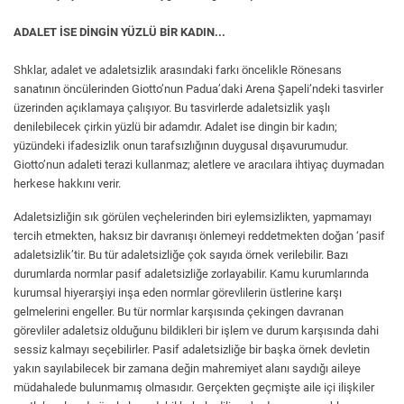
ADALET İSE DİNGİN YÜZLÜ BİR KADIN...
Shklar, adalet ve adaletsizlik arasındaki farkı öncelikle Rönesans
sanatının öncülerinden Giotto’nun Padua’daki Arena Şapeli’ndeki tasvirler
üzerinden açıklamaya çalışıyor. Bu tasvirlerde adaletsizlik yaşlı
denilebilecek çirkin yüzlü bir adamdır. Adalet ise dingin bir kadın;
yüzündeki ifadesizlik onun tarafsızlığının duygusal dışavurumudur.
Giotto’nun adaleti terazi kullanmaz; aletlere ve aracılara ihtiyaç duymadan
herkese hakkını verir.
Adaletsizliğin sık görülen veçhelerinden biri eylemsizlikten, yapmamayı
tercih etmekten, haksız bir davranışı önlemeyi reddetmekten doğan ‘pasif
adaletsizlik’tir. Bu tür adaletsizliğe çok sayıda örnek verilebilir. Bazı
durumlarda normlar pasif adaletsizliğe zorlayabilir. Kamu kurumlarında
kurumsal hiyerarşiyi inşa eden normlar görevlilerin üstlerine karşı
gelmelerini engeller. Bu tür normlar karşısında çekingen davranan
görevliler adaletsiz olduğunu bildikleri bir işlem ve durum karşısında dahi
sessiz kalmayı seçebilirler. Pasif adaletsizliğe bir başka örnek devletin
yakın sayılabilecek bir zamana değin mahremiyet alanı saydığı aileye
müdahalede bulunmamış olmasıdır. Gerçekten geçmişte aile içi ilişkiler