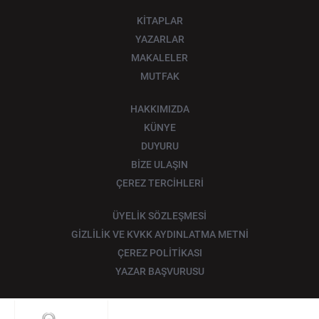
KİTAPLAR
YAZARLAR
MAKALELER
MUTFAK
HAKKIMIZDA
KÜNYE
DUYURU
BİZE ULAŞIN
ÇEREZ TERCİHLERİ
ÜYELİK SÖZLEŞMESİ
GİZLİLİK VE KVKK AYDINLATMA METNİ
ÇEREZ POLİTİKASI
YAZAR BAŞVURUSU