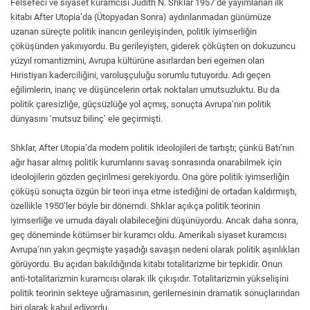
Felsefeci ve siyaset kuramcısı Judith N. Shklar 1957’de yayımlanan ilk
kitabı After Utopia’da (Ütopyadan Sonra) aydınlanmadan günümüze
uzanan süreçte politik inancın gerileyişinden, politik iyimserliğin
çöküşünden yakınıyordu. Bu gerileyişten, giderek çöküşten on dokuzuncu
yüzyıl romantizmini, Avrupa kültürüne asırlardan beri egemen olan
Hıristiyan kaderciliğini, varoluşçuluğu sorumlu tutuyordu. Adı geçen
eğilimlerin, inanç ve düşüncelerin ortak noktaları umutsuzluktu. Bu da
politik çaresizliğe, güçsüzlüğe yol açmış, sonuçta Avrupa’nın politik
dünyasını ‘mutsuz bilinç’ ele geçirmişti.
Shklar, After Utopia’da modern politik ideolojileri de tartıştı; çünkü Batı’nın
ağır hasar almış politik kurumlarını savaş sonrasında onarabilmek için
ideolojilerin gözden geçirilmesi gerekiyordu. Ona göre politik iyimserliğin
çöküşü sonuçta özgün bir teori inşa etme istediğini de ortadan kaldırmıştı,
özellikle 1950’ler böyle bir dönemdi. Shklar açıkça politik teorinin
iyimserliğe ve umuda dayalı olabileceğini düşünüyordu. Ancak daha sonra,
geç döneminde kötümser bir kuramcı oldu. Amerikalı siyaset kuramcısı
Avrupa’nın yakın geçmişte yaşadığı savaşın nedeni olarak politik aşırılıkları
görüyordu. Bu açıdan bakıldığında kitabı totalitarizme bir tepkidir. Onun
anti-totalitarizmin kuramcısı olarak ilk çıkışıdır. Totalitarizmin yükselişini
politik teorinin sekteye uğramasının, gerilemesinin dramatik sonuçlarından
biri olarak kabul ediyordu.