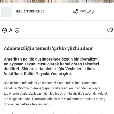
Felsefe
Kesişimler
HALİL TURHANLI
PAYLAŞ
A
İnsan ve Toplum
Çocuk Kitaplığı
Adaletsizliğin temsili ‘çirkin yüzlü adam’
Amerikan politik düşüncesinde özgün bir liberalizm
anlayışının savunucusu olarak kabul gören felsefeci
Judith N. Shklar’ın ‘Adaletsizliğin Veçheleri’ kitabı
Klasik
Bilim
VakıfBank Kültür Yayınları’ndan çıktı.
Shklar, kitabında adalet ve adaletsizlik arasındaki farkı Rönesans
sanatçısı Giotto’nun Arena Şapeli’ndeki tasvirleri üzerinden açıklıyor. Bu
tasvirlerde adaletsizlik yaşlı denilebilecek çirkin yüzlü bir adamdır. Adalet
ise dingin bir kadın. Giotto’nun adaleti terazi kullanmaz; aracılara ihtiyaç
duymadan herkese hakkını verir.